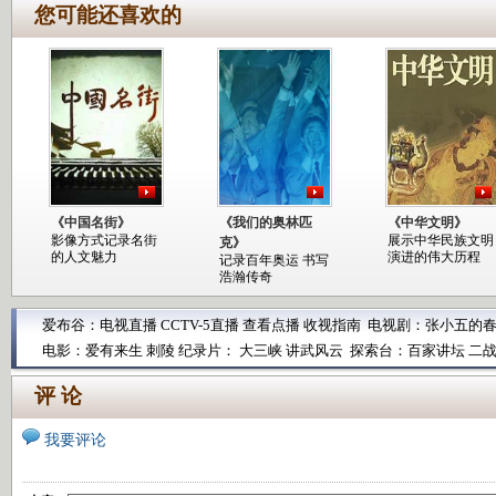
您可能还喜欢的
《中国名街》
《我们的奥林匹
《中华文明》
影像方式记录名街
展示中华民族文明
克》
的人文魅力
演进的伟大历程
记录百年奥运 书写
浩瀚传奇
爱布谷：
电视直播
CCTV-5直播
查看点播
收视指南
电视剧：
张小五的
电影：
爱有来生
刺陵
纪录片：
大三峡
讲武风云
探索台：
百家讲坛
二
评 论
我要评论