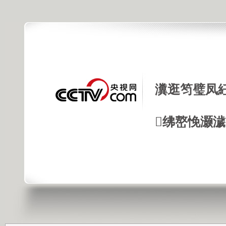
瀵逛笉璧凤
绋嶅悗灏