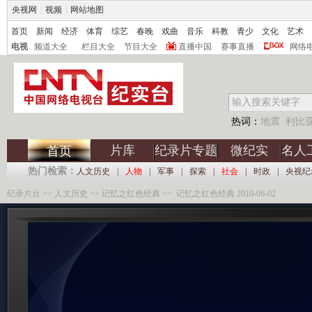
央视网
|
视频
|
网站地图
首页
新闻
经济
体育
综艺
春晚
戏曲
音乐
科教
青少
文化
艺术
电视
频道大全
栏目大全
节目大全
直播中国
赛事直播
网络
热词：
地震
利比
片库
纪录片专题
微纪实
名人
首页
热门检索：
人文历史
|
人物
|
军事
|
探索
|
社会
|
时政
|
央视纪
纪录片台
>>
人文历史
>>
记忆之红色经典
>> 记忆之红色经典 2010-06-02