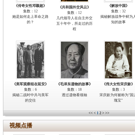
《传奇女性邓颖超》
《解放中国》
《共和国外交风云》
集数：12
集数：32
集数：12
她是如何走上革命之路
揭秘解放战争中鲜为
几代领导人在自主外交
的？
知的故事
五十年中，所走过的历
程
《美军观察组在延安》
《毛泽东遗物的故事》
《伟大女性宋庆龄》
集数：6
集数：18
集数：3
揭秘二战时中共与美军
透过遗物看领袖
宋庆龄为何被称为“国
的交往
瑰宝”
<<
<
1
2
>
>>
视频点播