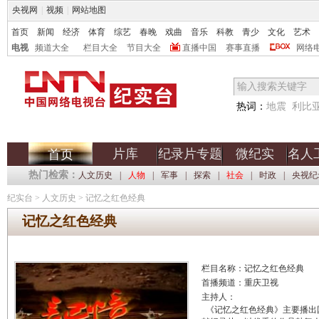
央视网
|
视频
|
网站地图
首页
新闻
经济
体育
综艺
春晚
戏曲
音乐
科教
青少
文化
艺术
电视
频道大全
栏目大全
节目大全
直播中国
赛事直播
网络
热词：
地震
利比
片库
纪录片专题
微纪实
名人
首页
热门检索：
人文历史
|
人物
|
军事
|
探索
|
社会
|
时政
|
央视纪
纪实台
>
人文历史
>
记忆之红色经典
记忆之红色经典
栏目名称：记忆之红色经典
首播频道：重庆卫视
主持人：
《记忆之红色经典》主要播出