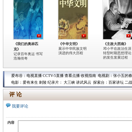
《我们的奥林匹
《中华文明》
《主政大西南》
展示中华民族文明
邓小平在政治生涯
克》
演进的伟大历程
转型时期思想理论
记录百年奥运 书写
的发生发展过程
浩瀚传奇
爱布谷：
电视直播
CCTV-5直播
查看点播
收视指南
电视剧：
张小五的
电影：
爱有来生
刺陵
纪录片：
大三峡
讲武风云
探索台：
百家讲坛
二
评 论
我要评论
内容