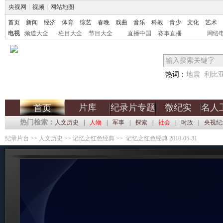
央视网
|
视频
|
网站地图
首页
新闻
经济
体育
综艺
春晚
戏曲
音乐
科教
青少
文化
艺术
电视
频道大全
栏目大全
节目大全
直播中国
赛事直播
网络
热词：
地震
利比
片库
纪录片专题
微纪实
名人
首页
热门检索：
人文历史
|
人物
|
军事
|
探索
|
社会
|
时政
|
央视纪
纪录片台
>>
人文历史
>>
记忆之红色经典
>> 记忆之红色经典 2010-05-31