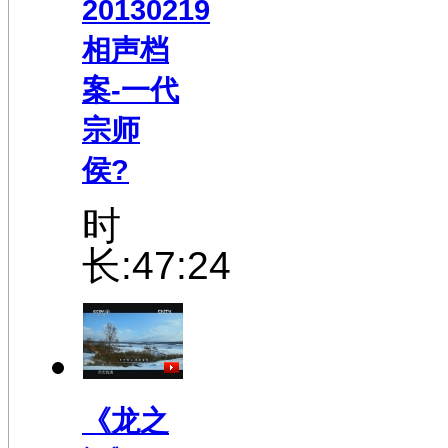
20130219
相声档
案-一代
宗师
侯?
时
长:47:24
《龙之