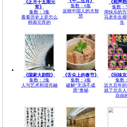
《十二生肖》
《正月十五闹元
《相声档
集数：6集
宵》
集数：
反映中国人的大智
集数：3集
用快乐的方
慧
看看历史上是怎么
马老先生艰
样闹元宵的
生
《国家大剧院》
《舌尖上的春节》
《玩味京
集数：2集
集数：4集
集数
人与艺术和谐共融
破解“无汤不成
近九百年的
席”奥秘
就了北京人
自由