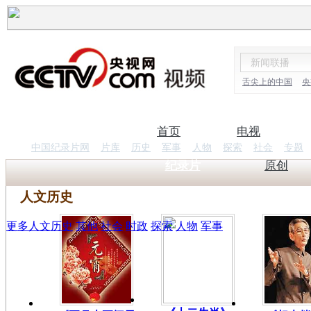
舌尖上的中国
央
首页
电视
中国纪录片网
片库
历史
军事
人物
探索
社会
专题
纪录片
原创
人文历史
更多人文历史
其他
社会
时政
探索
人物
军事