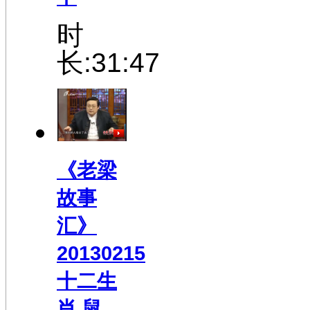
时
长:31:47
《老梁
故事
汇》
20130215
十二生
肖 鼠