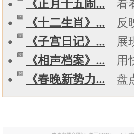
《正月十五闹...
看
7
《十二生肖》...
反
8
《子宫日记》...
展
9
《相声档案》...
用
10
《春晚新势力...
盘