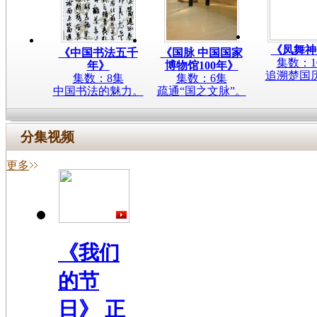
《凤舞神
《中国书法五千
《国脉 中国国家
集数：1
年》
博物馆100年》
追溯楚国
集数：8集
集数：6集
中国书法的魅力。
疏通“国之文脉”。
分集视频
更多
《我们
的节
日》 正