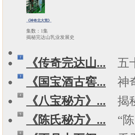
《神奇北大荒》
集数：1集
揭秘完达山乳业发展史
2
《传奇完达山...
五
3
《国宝酒古窖...
神
4
《八宝秘方》...
揭
5
《陈氏秘方》...
“陈
6