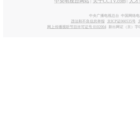
中央电视台网站
|
关于CCTV.com
|
人才
中央广播电视总台 中国网络电
违法和不良信息举报
京ICP证060535号
网上传播视听节目许可证号 0102004
新出网证（京）字0