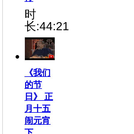
时
长:44:21
《我们
的节
日》 正
月十五
闹元宵
下