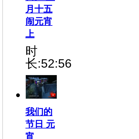
月十五
闹元宵
上
时
长:52:56
我们的
节日 元
宵