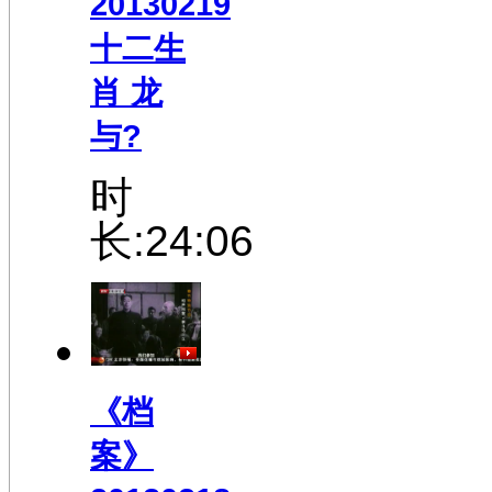
20130219
十二生
肖 龙
与?
时
长:24:06
《档
案》