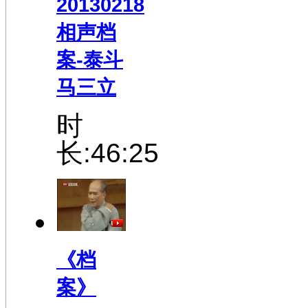
20130218
相声档
案-泰斗
马三立
时
长:46:25
《档
案》