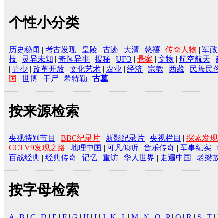
个性小分类
历史秘闻
|
考古发现
|
皇陵
|
古迹
|
大清
|
慈禧
|
传奇人物
|
军政
技
|
灵异未知
|
奇闻异事
|
揭秘
|
UFO
|
悬案
|
文物
|
航空航天
|
|
青少
|
改革开放
|
文化艺术
|
农业
|
经济
|
宗教
|
西藏
|
民族民
国
|
世博
|
干尸
|
希特勒
|
古墓
按来源检索
央视特别节目
|
BBC纪录片
|
新影纪录片
|
央视栏目
|
探索发现
CCTV9发现之路
|
地理中国
|
可凡倾听
|
音乐传奇
|
军事纪实
|
百战经典
|
经典传奇
|
记忆
|
重访
|
华人世界
|
走遍中国
|
老梁
按字母检索
A
|
B
|
C
|
D
|
E
|
F
|
G
|
H
|
I
|
J
|
K
|
L
|
M
|
N
|
O
|
P
|
Q
|
R
|
S
|
T
|