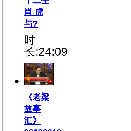
十二生
肖 虎
与?
时
长:24:09
《老梁
故事
汇》