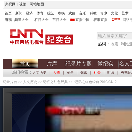
央视网
|
视频
|
网站地图
首页
新闻
经济
体育
综艺
春晚
戏曲
音乐
科教
青少
文化
艺术
电视
频道大全
栏目大全
节目大全
直播中国
赛事直播
网络
热词：
地震
利比
片库
纪录片专题
微纪实
名人
首页
热门检索：
人文历史
|
人物
|
军事
|
探索
|
社会
|
时政
|
央视纪
纪录片台
>>
人文历史
>>
记忆之红色经典
>> 记忆之红色经典 2010-04-12