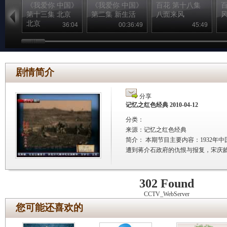
《我爱你 中国》
《我爱你 中国》
百花 第十八集
第十三集 北京
第二集 新生活
八面来风
北京
36:04
00:36:49
45:49
剧情简介
分享
记忆之红色经典 2010-04-12
分类：
来源：
记忆之红色经典
简介：
本期节目主要内容：1932
遭到蒋介石政府的仇恨与报复，宋庆龄
302 Found
CCTV_WebServer
您可能还喜欢的