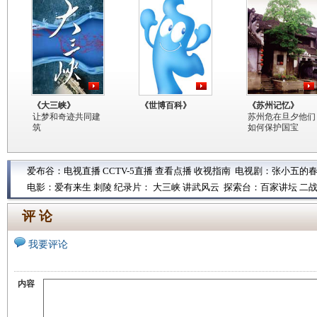
《大三峡》
《世博百科》
《苏州记忆》
让梦和奇迹共同建
苏州危在旦夕他们
筑
如何保护国宝
爱布谷：
电视直播
CCTV-5直播
查看点播
收视指南
电视剧：
张小五的
电影：
爱有来生
刺陵
纪录片：
大三峡
讲武风云
探索台：
百家讲坛
二
评 论
我要评论
内容