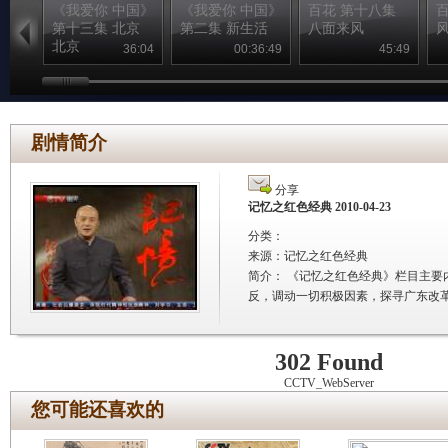
《我爱你 中国》
《我爱你 中国》
百花 第十八集
第十三集 北京
第二集 新生活
八面来风
北京
36:04
00:36:49
45:49
剧情简介
分享
记忆之红色经典 2010-04-23
分类：
来源：
记忆之红色经典
简介：
《记忆之红色经典》栏目主要
反，调动一切积极因素，探寻广东改
302 Found
CCTV_WebServer
您可能还喜欢的