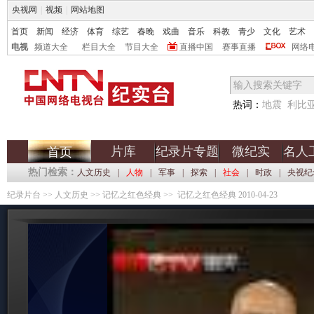
央视网
|
视频
|
网站地图
首页
新闻
经济
体育
综艺
春晚
戏曲
音乐
科教
青少
文化
艺术
电视
频道大全
栏目大全
节目大全
直播中国
赛事直播
网络
热词：
地震
利比
片库
纪录片专题
微纪实
名人
首页
热门检索：
人文历史
|
人物
|
军事
|
探索
|
社会
|
时政
|
央视纪
纪录片台
>>
人文历史
>>
记忆之红色经典
>> 记忆之红色经典 2010-04-23