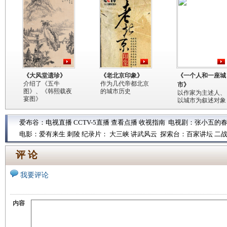
《大风堂遗珍》
《老北京印象》
《一个人和一座城
介绍了《五牛
作为几代帝都北京
市》
图》、《韩熙载夜
的城市历史
以作家为主述人、
宴图》
以城市为叙述对象
爱布谷：
电视直播
CCTV-5直播
查看点播
收视指南
电视剧：
张小五的
电影：
爱有来生
刺陵
纪录片：
大三峡
讲武风云
探索台：
百家讲坛
二
评 论
我要评论
内容