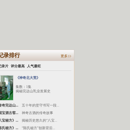
纪录排行
更多
纪录片
评分最高
人气最旺
《神奇北大荒》
集数：1集
揭秘完达山乳业发展史
奇完达山...
五十年的坚守书写一段...
宝酒古窖...
神奇古酒的传奇故事
宝秘方》...
揭秘历史悠久的“八宝...
氏秘方》...
“陈氏秘方”创新背后...