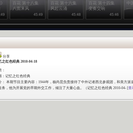
国》
百花 第十八集
百花 第十六集
百花 第十四集
中
活
八面来风
风起云涌
变奏交响
—
:49
45:49
45:48
45:46
分享
之红色经典 2010-04-18
类：
源：
记忆之红色经典
介：
本期节目主要内容：1944年，杨尚昆负责接待了中外记者西北参观团，和美方
任务，他为开展党的早期外交工作，倾注了大量心血。（记忆之红色经典 2010-04-
[
查