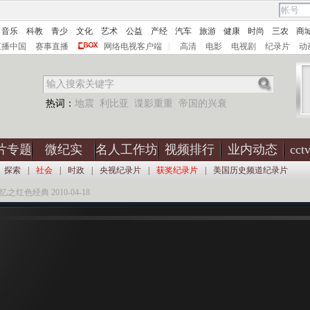
音乐
科教
青少
文化
艺术
公益
产经
汽车
旅游
健康
时尚
三农
商
直播中国
赛事直播
网络电视客户端
|
高清
电影
电视剧
纪录片
动
热词：
地震
利比亚
谍影重重
帝国的兴衰
片专题
微纪实
名人工作坊
视频排行
业内动态
cc
探索
|
社会
|
时政
|
央视纪录片
|
获奖纪录片
|
美国历史频道纪录片
忆之红色经典 2010-04-18