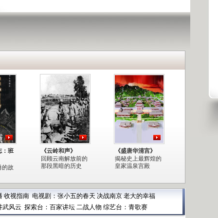
志：班
《云岭和声》
《盛唐华清宫》
回顾云南解放前的
揭秘史上最辉煌的
那段黑暗的历史
皇家温泉宫殿
勇的故
播
收视指南
电视剧：
张小五的春天
决战南京
老大的幸福
讲武风云
探索台：
百家讲坛
二战人物
综艺台：
青歌赛