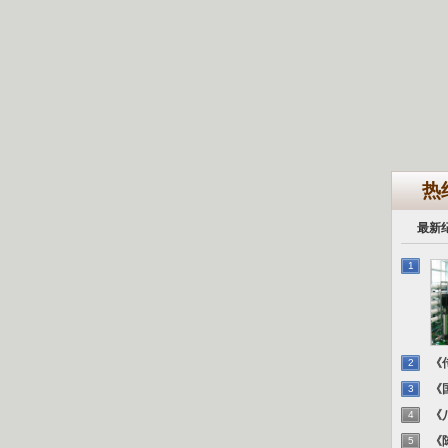
热
最新
1
《传
2
《国
3
《八
4
《陈
5