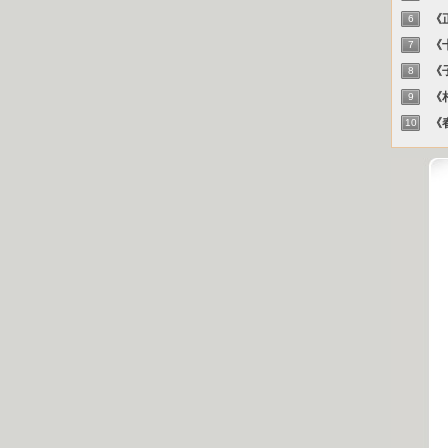
《正
6
《十
7
《子
8
《相
9
《春
10