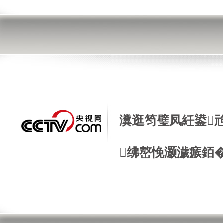
瀵逛笉璧凤紝鍙
绋嶅悗灏濊瘯銆