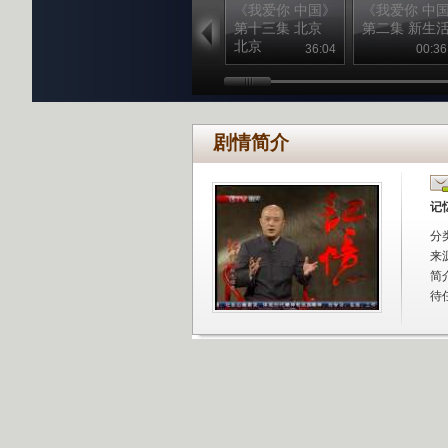
《我爱你 中国》
《我爱你 中
第十三集 北京
第二集 新生
北京
36:04
00:36
剧情简介
记忆
分
来
简
待