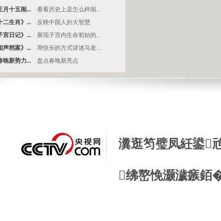
月十五闹...
看看历史上是怎么样闹...
二生肖》...
反映中国人的大智慧
宫日记》...
展现子宫内生命初始的...
声档案》...
用快乐的方式讲述马老...
晚新势力...
盘点春晚新亮点
瀵逛笉璧凤紝鍙
绋嶅悗灏濊瘯銆