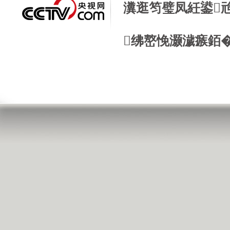
瀵逛笉璧凤紝鍙
绋嶅悗灏濊瘯銆