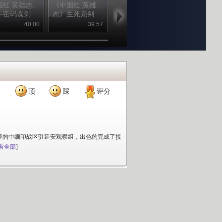
国红 英雄志
《中国红 英雄
《中国红 英雄志
中国红 英雄
—密码谍剑
志》生死亮剑
——枪神》
——百姓青天
40:00
39:57
00:39:54
39
顶
踩
评分
派遣的中缅印战区驻延安观察组，出色的完成了接
看全部
]