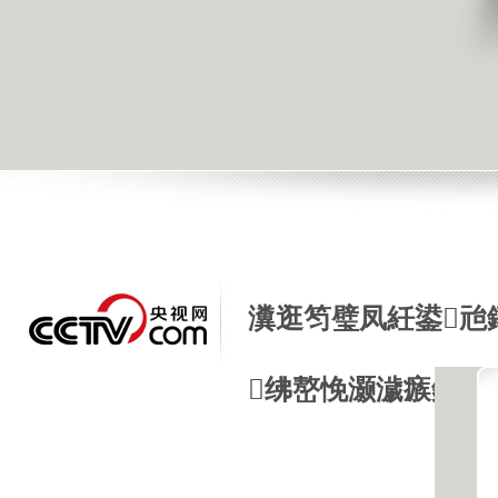
瀵逛笉璧凤紝鍙兘
绋嶅悗灏濊瘯銆�