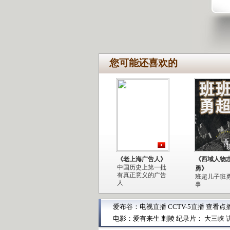
您可能还喜欢的
《老上海广告人》
《西域人物
中国历史上第一批
勇》
有真正意义的广告
班超儿子班
人
事
爱布谷：
电视直播
CCTV-5直播
查看点
电影：
爱有来生
刺陵
纪录片：
大三峡