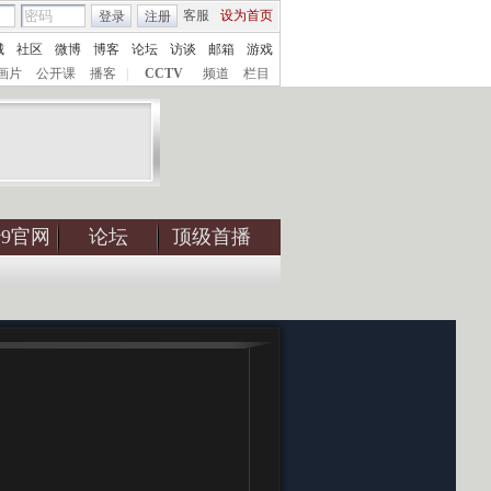
客服
设为首页
登录
注册
城
社区
微博
博客
论坛
访谈
邮箱
游戏
画片
公开课
播客
|
CCTV
频道
栏目
tv9官网
论坛
顶级首播