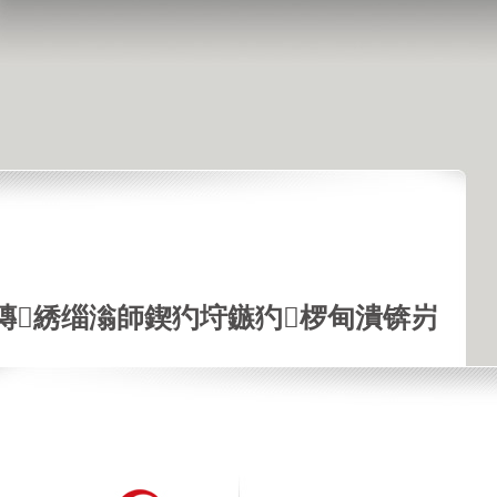
鏄綉缁滃師鍥犳垨鏃犳椤甸潰锛岃