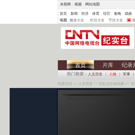
央视网
|
视频
|
网站地图
首页
新闻
经济
体育
综艺
春晚
戏曲
电视
频道大全
栏目大全
节目大全
片库
纪录
首页
热门检索：
人文历史
|
人物
|
军事
|
纪录片台
>>
人文历史
>>
记忆之红色经典
>> 记
请到这里下载最新的flash player