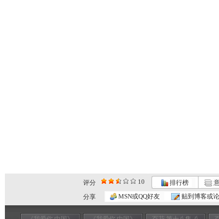
10
评分
排行榜
意
MSN或QQ好友
贴到博客或
分享
《我爱你 中国》
《我爱你 中国》
百花 第十八集 八