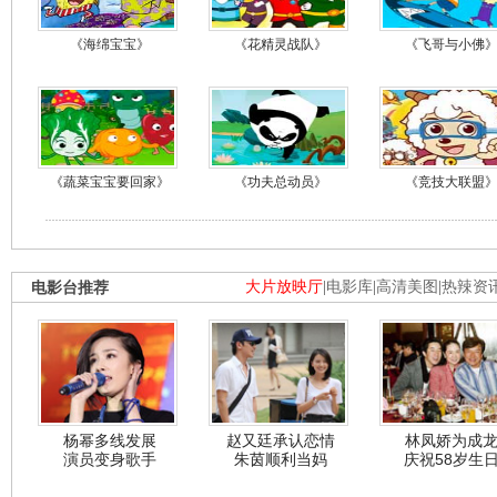
《海绵宝宝》
《花精灵战队》
《飞哥与小佛
《蔬菜宝宝要回家》
《功夫总动员》
《竞技大联盟
电影台推荐
大片放映厅
|
电影库
|
高清美图
|
热辣资
杨幂多线发展
赵又廷承认恋情
林凤娇为成
演员变身歌手
朱茵顺利当妈
庆祝58岁生