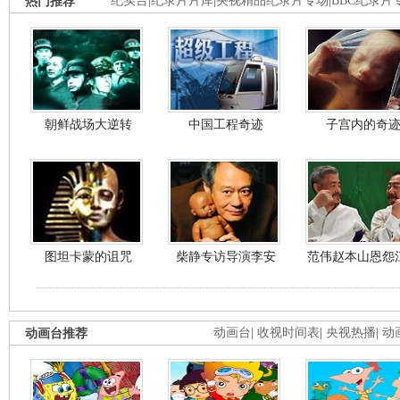
热门推荐
纪实台
|
纪录片片库
|
央视精品纪录片专场
|
BBC纪录片
朝鲜战场大逆转
中国工程奇迹
子宫内的奇
图坦卡蒙的诅咒
柴静专访导演李安
范伟赵本山恩怨
动画台推荐
动画台
|
收视时间表
|
央视热播
|
动