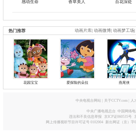
感动生命
香草美人
百花深处
热门推荐
动画片库
|
动画微博
|
动画梦工场
花园宝宝
爱探险的朵拉
燕尾侠
中央电视台网站
|
关于CCTV.com
|
人
中央广播电视总台 中国网络电
违法和不良信息举报
京ICP证060535号
网上传播视听节目许可证号 0102004
新出网证（京）字0