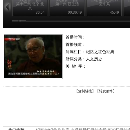
第十三集 北京 北
第二集 新生活
面来风
京
36:04
00:36:49
45:49
首播时间：
首播频道：
所属栏目：
记忆之红色经典
所属分类：人文历史
关 键 字：
【
复制链接
】【
转发邮件
】