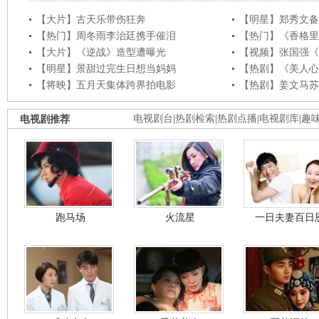
【大片】古天乐带伤狂奔
【明星】郑秀文备
【热门】周冬雨李治廷携手催泪
【热门】《香格里
【大片】《逆战》造型遭曝光
【视频】张国强《
【明星】景甜过完生日想当妈妈
【热剧】《美人心
【将映】五月天集体跨界拍电影
【热剧】姜文马苏
电视剧推荐
电视剧台
|
热剧检索
|
热剧点播
|
电视剧库
|
趣
跑马场
火流星
一日夫妻百日