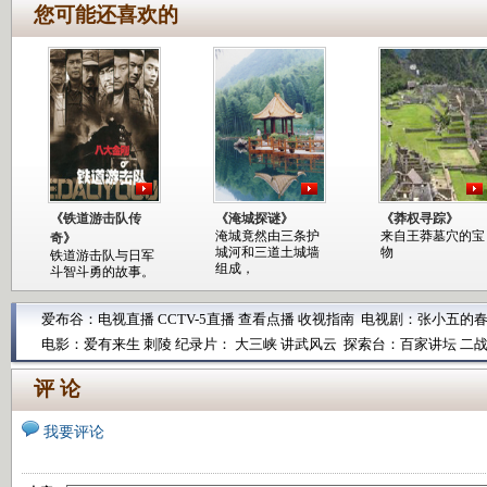
您可能还喜欢的
《铁道游击队传
《淹城探谜》
《莽权寻踪》
淹城竟然由三条护
来自王莽墓穴的宝
奇》
城河和三道土城墙
物
铁道游击队与日军
组成，
斗智斗勇的故事。
爱布谷：
电视直播
CCTV-5直播
查看点播
收视指南
电视剧：
张小五的
电影：
爱有来生
刺陵
纪录片：
大三峡
讲武风云
探索台：
百家讲坛
二
评 论
我要评论