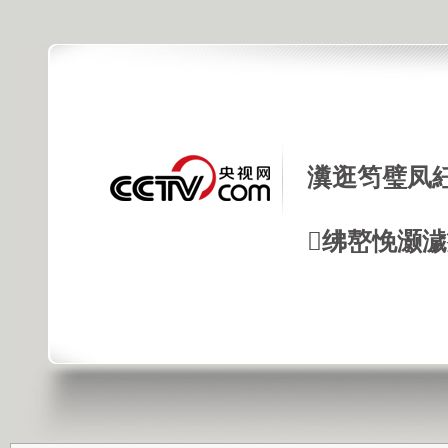
瀵逛笉璧凤
绋嶅悗灏