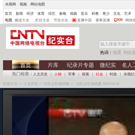
央视网
|
视频
|
网站地图
首页
新闻
经济
体育
综艺
春晚
戏曲
音乐
科教
青少
文化
艺术
电视
频道大全
栏目大全
节目大全
直播中国
赛事直播
网络
热词：
地震
利比
片库
纪录片专题
微纪实
名人
首页
热门检索：
人文历史
|
人物
|
军事
|
探索
|
社会
|
时政
|
央视纪
纪录片台
>>
人文历史
>>
记忆之红色经典
>> 记忆之红色经典 2010-04-26