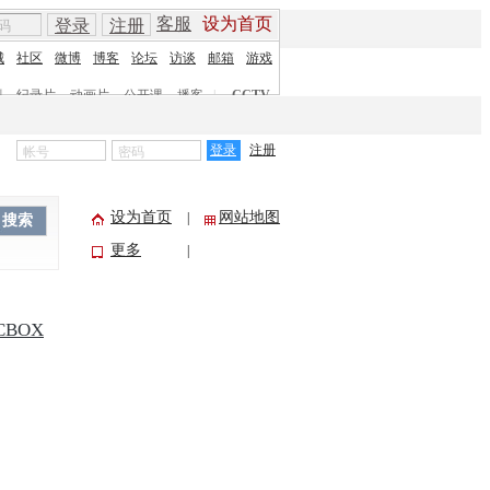
客服
设为首页
登录
注册
城
社区
微博
博客
论坛
访谈
邮箱
游戏
剧
纪录片
动画片
公开课
播客
|
CCTV
登录
注册
设为首页
网站地图
|
搜索
更多
|
CBOX