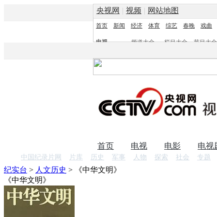
央视网
|
视频
|
网站地图
首页
新闻
经济
体育
综艺
春晚
戏曲
电视
频道大全
栏目大全
节目大全
频道
栏目
首页
电视
电影
电视
中国纪录片网
片库
历史
军事
人物
探索
社会
专题
纪实台
>
人文历史
>
《中华文明》
《中华文明》