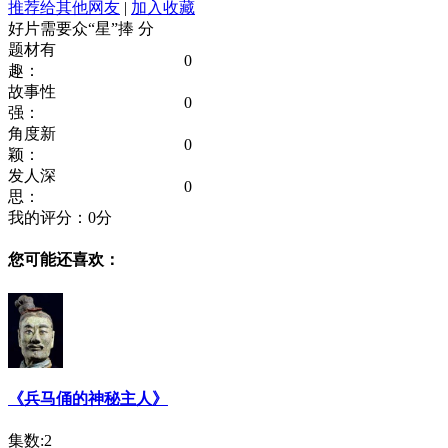
推荐给其他网友
|
加入收藏
好片需要众“星”捧
分
题材有
0
趣：
故事性
0
强：
角度新
0
颖：
发人深
0
思：
我的评分：
0
分
您可能还喜欢：
《兵马俑的神秘主人》
集数:2