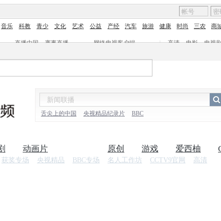
音乐
科教
青少
文化
艺术
公益
产经
汽车
旅游
健康
时尚
三农
商
直播中国
赛事直播
网络电视客户端
|
高清
电影
电视
舌尖上的中国
央视精品纪录片
BBC
剧
动画片
纪录片
原创
游戏
爱西柚
获奖专场
央视精品
BBC专场
名人工作坊
CCTV9官网
高清