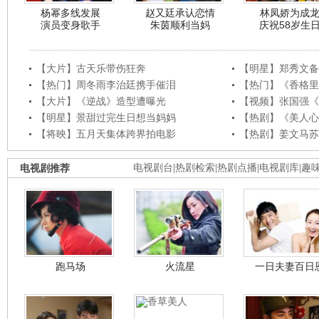
杨幂多线发展
赵又廷承认恋情
林凤娇为成
演员变身歌手
朱茵顺利当妈
庆祝58岁生
【大片】古天乐带伤狂奔
【明星】郑秀文备
【热门】周冬雨李治廷携手催泪
【热门】《香格里
【大片】《逆战》造型遭曝光
【视频】张国强《
【明星】景甜过完生日想当妈妈
【热剧】《美人心
【将映】五月天集体跨界拍电影
【热剧】姜文马苏
电视剧推荐
电视剧台
|
热剧检索
|
热剧点播
|
电视剧库
|
趣
跑马场
火流星
一日夫妻百日