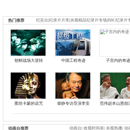
热门推荐
纪实台
|
纪录片片库
|
央视精品纪录片专场
|
BBC纪录片
朝鲜战场大逆转
中国工程奇迹
子宫内的奇
图坦卡蒙的诅咒
柴静专访导演李安
范伟赵本山恩怨
动画台推荐
动画台
|
收视时间表
|
央视热播
|
动