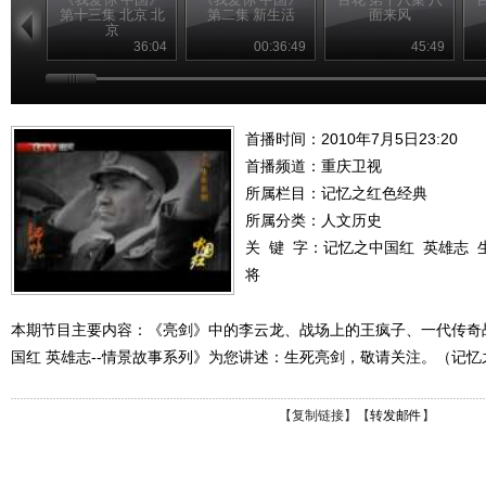
第十三集 北京 北
第二集 新生活
面来风
京
36:04
00:36:49
45:49
首播时间：2010年7月5日23:20
首播频道：
重庆卫视
所属栏目：
记忆之红色经典
所属分类：人文历史
关 键 字：
记忆之中国红
英雄志
将
本期节目主要内容：《亮剑》中的李云龙、战场上的王疯子、一代传奇
国红 英雄志--情景故事系列》为您讲述：生死亮剑，敬请关注。（记忆之中国
【
复制链接
】【
转发邮件
】