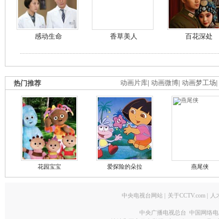
感动生命
香草美人
百花深处
热门推荐
动画片库
|
动画微博
|
动画梦工场
花园宝宝
爱探险的朵拉
燕尾侠
中央电视台网站
|
关于CCTV.com
|
人
中央广播电视总台 中国网络电