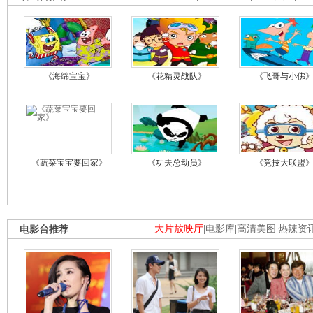
《海绵宝宝》
《花精灵战队》
《飞哥与小佛
《蔬菜宝宝要回家》
《功夫总动员》
《竞技大联盟
电影台推荐
大片放映厅
|
电影库
|
高清美图
|
热辣资