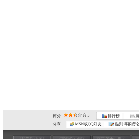
5
评分
排行榜
意
MSN或QQ好友
贴到博客或
分享
《我爱你 中国》
《我爱你 中国》
百花 第十八集 八