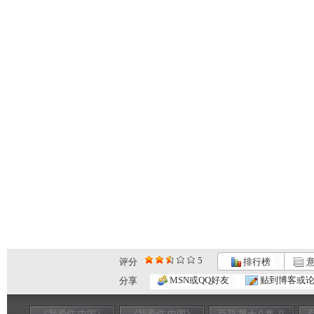
5
评分
排行榜
意
MSN或QQ好友
贴到博客或
分享
《我爱你 中国》
《我爱你 中国》
百花 第十八集 八