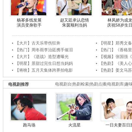
杨幂多线发展
赵又廷承认恋情
林凤娇为成
演员变身歌手
朱茵顺利当妈
庆祝58岁生
【大片】古天乐带伤狂奔
【明星】郑秀文备
【热门】周冬雨李治廷携手催泪
【热门】《香格里
【大片】《逆战》造型遭曝光
【视频】张国强《
【明星】景甜过完生日想当妈妈
【热剧】《美人心
【将映】五月天集体跨界拍电影
【热剧】姜文马苏
电视剧推荐
电视剧台
|
热剧检索
|
热剧点播
|
电视剧库
|
趣
跑马场
火流星
一日夫妻百日