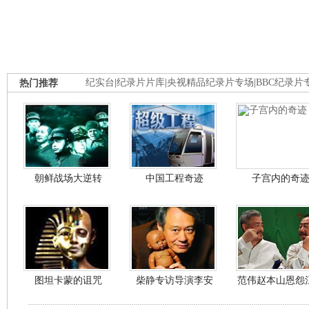
热门推荐
纪实台
|
纪录片片库
|
央视精品纪录片专场
|
BBC纪录片
朝鲜战场大逆转
中国工程奇迹
子宫内的奇
图坦卡蒙的诅咒
柴静专访导演李安
范伟赵本山恩怨