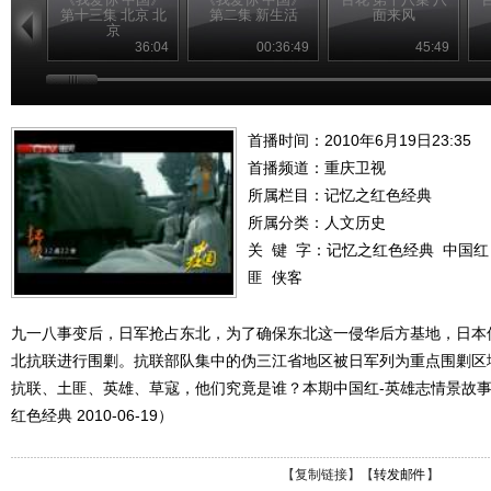
第十三集 北京 北
第二集 新生活
面来风
京
36:04
00:36:49
45:49
首播时间：2010年6月19日23:35
首播频道：
重庆卫视
所属栏目：
记忆之红色经典
所属分类：人文历史
关 键 字：
记忆之红色经典
中国红
匪
侠客
九一八事变后，日军抢占东北，为了确保东北这一侵华后方基地，日本
北抗联进行围剿。抗联部队集中的伪三江省地区被日军列为重点围剿区
抗联、土匪、英雄、草寇，他们究竟是谁？本期中国红-英雄志情景故
红色经典 2010-06-19）
【
复制链接
】【
转发邮件
】