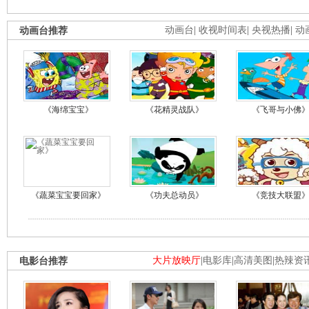
动画台推荐
动画台
|
收视时间表
|
央视热播
|
动
《海绵宝宝》
《花精灵战队》
《飞哥与小佛
《蔬菜宝宝要回家》
《功夫总动员》
《竞技大联盟
电影台推荐
大片放映厅
|
电影库
|
高清美图
|
热辣资