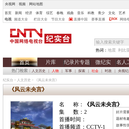
央视网
|
视频
|
网站地图
首页
新闻
经济
体育
综艺
春晚
戏曲
音乐
科教
青少
文化
艺术
电视
频道大全
栏目大全
节目大全
直播中国
赛事直播
网络
热词：
地震
利比
片库
纪录片专题
微纪实
名人
首页
热门检索：
人文历史
|
人物
|
军事
|
探索
|
社会
|
时政
|
央视纪
纪实台
>
人文历史
>
《风云未央宫》
《风云未央宫》
名 称：
《风云未央宫》
集 数：2
好片需要
首播时间：
题材有
故事性
首播频道：CCTV-1