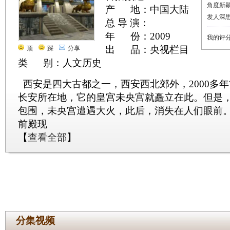
角度新
产 地：中国大陆
发人深
总 导 演：
年 份：2009
我的评
出 品：央视栏目
顶
踩
分享
类 别：人文历史
西安是四大古都之一，西安西北郊外，2000多
长安所在地，它的皇宫未央宫就矗立在此。但是
包围，未央宫遭遇大火，此后，消失在人们眼前
前殿现
【
查看全部
】
分集视频