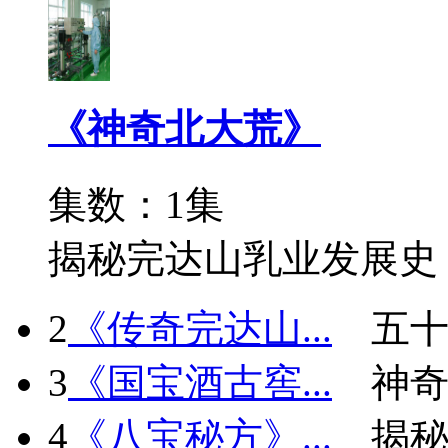
《神奇北大荒》
集数：1集
揭秘完达山乳业发展史
2
《传奇完达山...
五十
3
《国宝酒古窖...
神
4
《八宝秘方》...
揭秘