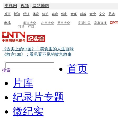
央视网
|
视频
|
网站地图
首页
新闻
经济
体育
综艺
春晚
戏曲
音乐
科教
青少
文化
艺术
电视
频道大全
栏目大全
节目大全
直播中国
赛事直播
频道
栏目
《舌尖上的中国》：美食里的人生百味
《故宫100》：看见看不见的故宫故事
首页
搜索
片库
纪录片专题
微纪实