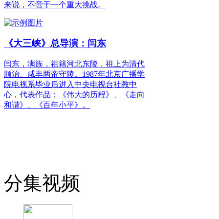
来说，不啻于一个重大挑战。
《大三峡》总导演：闫东
闫东，满族，祖籍河北东陵，祖上为清代
顺治、咸丰两帝守陵。1987年北京广播学
院电视系毕业后进入中央电视台社教中
心，代表作品：《伟大的历程》、《走向
和谐》、《百年小平》。
分集视频