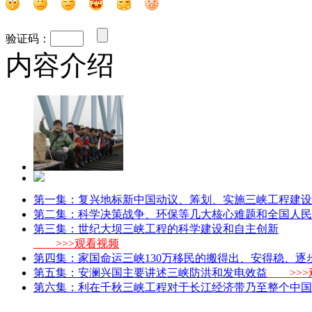
验证码：
内容介绍
第一集：复兴地标
新中国动议、筹划、实施三峡工程建设
第二集：科学决策
战争、环保等几大核心难题和全国人民
第三集：世纪大坝
三峡工程的科学建设和自主创新
>>>观看视频
第四集：家国命运
三峡130万移民的搬得出、安得稳、逐
第五集：安澜兴国
主要讲述三峡防洪和发电效益
>>>
第六集：利在千秋
三峡工程对于长江经济带乃至整个中国