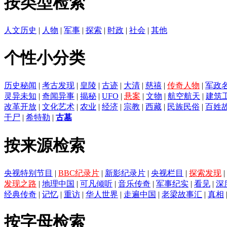
按类型检索
人文历史
|
人物
|
军事
|
探索
|
时政
|
社会
|
其他
个性小分类
历史秘闻
|
考古发现
|
皇陵
|
古迹
|
大清
|
慈禧
|
传奇人物
|
军政
灵异未知
|
奇闻异事
|
揭秘
|
UFO
|
悬案
|
文物
|
航空航天
|
建筑
改革开放
|
文化艺术
|
农业
|
经济
|
宗教
|
西藏
|
民族民俗
|
百姓
干尸
|
希特勒
|
古墓
按来源检索
央视特别节目
|
BBC纪录片
|
新影纪录片
|
央视栏目
|
探索发现
|
发现之路
|
地理中国
|
可凡倾听
|
音乐传奇
|
军事纪实
|
看见
|
深
经典传奇
|
记忆
|
重访
|
华人世界
|
走遍中国
|
老梁故事汇
|
真相
按字母检索