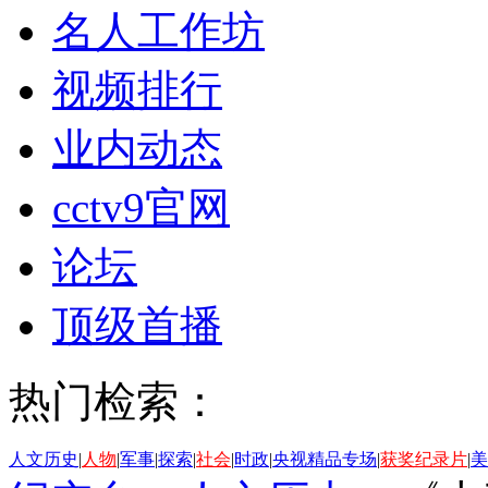
名人工作坊
视频排行
业内动态
cctv9官网
论坛
顶级首播
热门检索：
人文历史
|
人物
|
军事
|
探索
|
社会
|
时政
|
央视精品专场
|
获奖纪录片
|
美