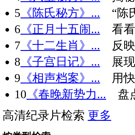
5
《陈氏秘方》...
“陈
6
《正月十五闹...
看看
7
《十二生肖》...
反
8
《子宫日记》...
展现
9
《相声档案》...
用快
10
《春晚新势力...
盘
高清纪录片检索
更多