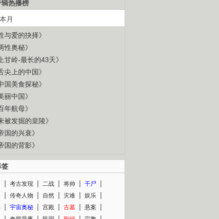
专辑热播榜
本月
性与爱的抉择》
两性奥秘》
上甘岭-最长的43天》
舌尖上的中国》
中国美食探秘》
美丽中国》
百年航母》
未被发掘的皇陵》
帝国的兴衰》
帝国的背影》
标签
闻
考古发现
二战
将帅
干尸
人
传奇人物
自然
灾难
娱乐
光
宇宙奥秘
宫殿
古墓
悬案
知
奇闻异事
民国
刑侦
宗教