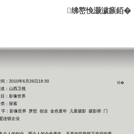
绋嶅悗灏濊瘯銆�
间：2010年6月26日18:30
锘�
频道：
山西卫视
栏目：
影像世界
分类：探索
 字：
影像世界
梦想
创业
金色童年
儿童摄影
摄影师
门
盟连锁企业
各个人的创业，两个人的金色童年。天真的笑脸留下幸福的童