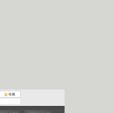
收藏
市候鸟 影像世
艰难的评剧 张焯
一路风清 成方圆
美国商业摄影