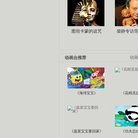
图坦卡蒙的诅咒
柴静专访
动画台推荐
动
《海绵宝宝》
《花精灵
《蔬菜宝宝要回家》
《功夫总