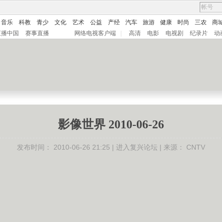
音乐
科教
青少
文化
艺术
公益
产经
汽车
旅游
健康
时尚
三农
商
直播中国
赛事直播
网络电视客户端
|
高清
电影
电视剧
纪录片
动
影像世界 2010-06-26
发布时间：
2010-06-26 21:25 |
进入复兴论坛
| 来源：
CNTV