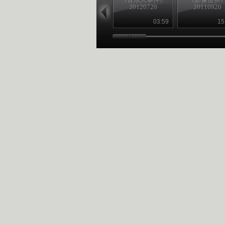
20120720
20110920
03:59
15