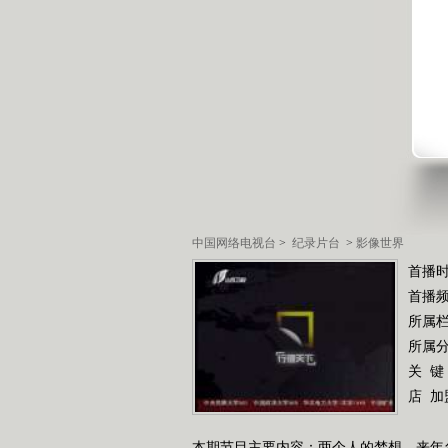
中国网络电视台
>
纪录片台
>
影像世界
首播时
首播
所属
所属
关 键
店
加
本期节目主要内容：两个人的梦想，来年