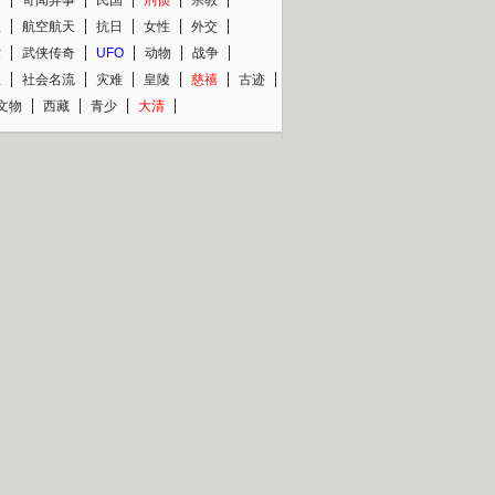
程
航空航天
抗日
女性
外交
术
武侠传奇
UFO
动物
战争
星
社会名流
灾难
皇陵
慈禧
古迹
文物
西藏
青少
大清
片热映专场
更多
BC纪录片专场
央视精品纪录片