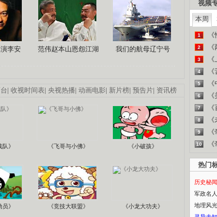
视频
本周
《
1
《
2
导演李安
范伟赵本山恩怨江湖
我们的航母辽宁号
《
3
《
4
《
5
画台
|
收视时间表
|
央视热播
|
动画电影
|
新片榜
|
预告片
|
资讯榜
《
6
《
7
《
8
《
9
《
10
战队》
《飞哥与小佛》
《小破孩》
热门
历史秘
军政名
地理风
动员》
《竞技大联盟》
《小龙大功夫》
灵异未