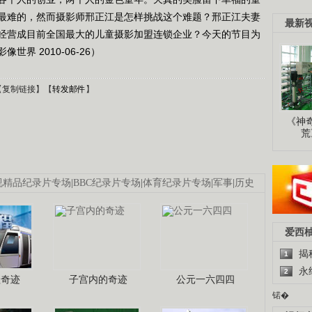
最难的，然而摄影师邢正江是怎样挑战这个难题？邢正江夫妻
最新
经营成目前全国最大的儿童摄影加盟连锁企业？今天的节目为
界 2010-06-26）
【
复制链接
】【
转发邮件
】
《神
荒
视精品纪录片专场
|
BBC纪录片专场
|
体育纪录片专场
|
军事
|
历史
爱西
揭
1
永
2
程奇迹
子宫内的奇迹
公元一六四四
锘�