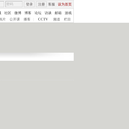
登录
注册
客服
设为首页
城
社区
微博
博客
论坛
访谈
邮箱
游戏
画片
公开课
播客
|
CCTV
频道
栏目