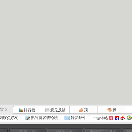
5
排行榜
意见反馈
顶
踩
N或QQ好友
贴到博客或论坛
转发邮件
一键转帖
》
《影像世界》
《影像世界》
摄影师王磊讲述
城