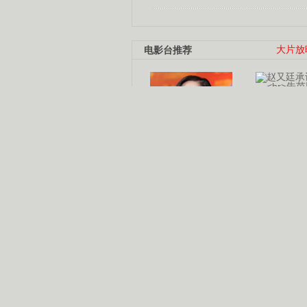
电影台推荐
大片放
杨幂多线发展
赵又廷承
演员变身歌手
朱茵顺
【大片】古天乐带伤狂奔
【热门】周冬雨李治廷携手催泪
【大片】《逆战》造型遭曝光
【明星】景甜过完生日想当妈妈
【将映】五月天集体跨界拍电影
电视剧推荐
电视剧台
|
热