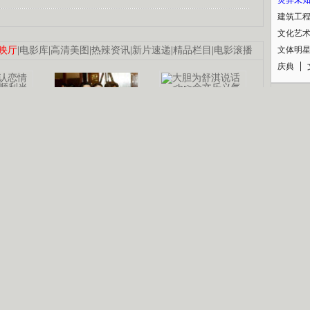
建筑工
文化艺
映厅
|
电影库
|
高清美图
|
热辣资讯
|
新片速递
|
精品栏目
|
电影滚播
文体明
庆典
纪录
认恋情
林凤娇为成龙
大胆为舒淇说话
利当妈
庆祝58岁生日
余文乐义气相挺
【明星】郑秀文备嫁衣等求婚
B
【热门】《香格里拉》全集在线看
【视频】张国强《王海涛今年41》
锘�
【热剧】《美人心计》在线观看
【热剧】姜文马苏《女人如花》全集
剧检索
|
热剧点播
|
电视剧库
|
趣味策划
|
CCTV-8官网
|
影视同期声