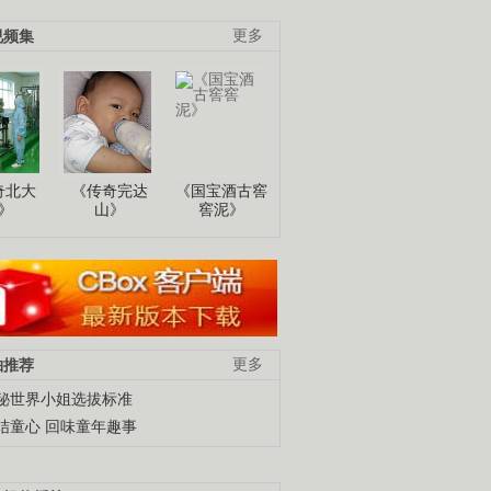
视频集
更多
奇北大
《传奇完达
《国宝酒古窖
》
山》
窖泥》
柚推荐
更多
秘世界小姐选拔标准
结童心 回味童年趣事