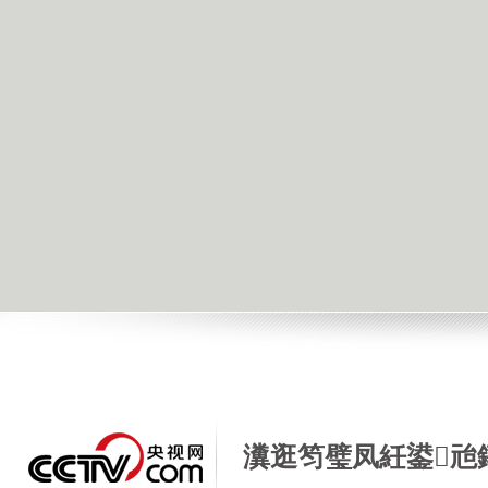
瀵逛笉璧凤紝鍙兘