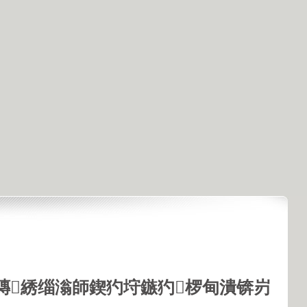
鏄綉缁滃師鍥犳垨鏃犳椤甸潰锛岃