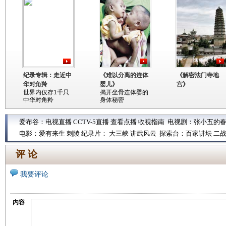
纪录专辑：走近中
《难以分离的连体
《解密法门寺地
华对角羚
婴儿》
宫》
世界内仅存1千只
揭开坐骨连体婴的
中华对角羚
身体秘密
爱布谷：
电视直播
CCTV-5直播
查看点播
收视指南
电视剧：
张小五的
电影：
爱有来生
刺陵
纪录片：
大三峡
讲武风云
探索台：
百家讲坛
二
评 论
我要评论
内容