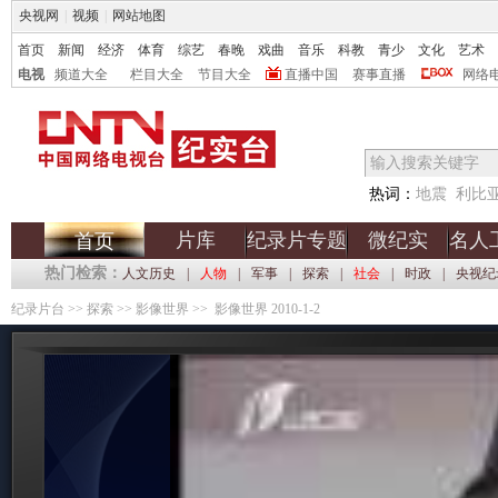
央视网
|
视频
|
网站地图
首页
新闻
经济
体育
综艺
春晚
戏曲
音乐
科教
青少
文化
艺术
电视
频道大全
栏目大全
节目大全
直播中国
赛事直播
网络
热词：
地震
利比
片库
纪录片专题
微纪实
名人
首页
热门检索：
人文历史
|
人物
|
军事
|
探索
|
社会
|
时政
|
央视纪
纪录片台
>>
探索
>>
影像世界
>> 影像世界 2010-1-2