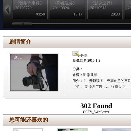
《音乐大事件》
《影像世界》
《影像世界》
20120720
20110920
20110918
2
03:59
15:17
28:33
剧情简介
分享
影像世界 2010-1-2
分类：
来源：
影像世界
简介：
1、开篇读图：充满创意的三
（4）、剃须刀广告；2、行摄天下—
302 Found
CCTV_WebServer
您可能还喜欢的