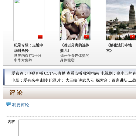
纪录专辑：走近中
《难以分离的连体
《解密法门寺地
华对角羚
婴儿》
宫》
世界内仅存1千只
揭开坐骨连体婴的
中华对角羚
身体秘密
爱布谷：
电视直播
CCTV-5直播
查看点播
收视指南
电视剧：
张小五的
电影：
爱有来生
刺陵
纪录片：
大三峡
讲武风云
探索台：
百家讲坛
二
评 论
我要评论
内容