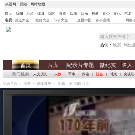
央视网
|
视频
|
网站地图
首页
新闻
经济
体育
综艺
春晚
戏曲
音乐
科教
青少
文化
艺术
电视
频道大全
栏目大全
节目大全
直播中国
赛事直播
网络
热词：
地震
利比
片库
纪录片专题
微纪实
名人
首页
热门检索：
人文历史
|
人物
|
军事
|
探索
|
社会
|
时政
|
央视纪
纪录片台
>>
探索
>>
影像世界
>> 影像世界 2009-11-14