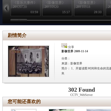
《音乐大事件》
《影像世界》
《影像世界》
20120720
20110920
20110918
2
03:59
15:17
28:33
剧情简介
分享
影像世界 2009-11-14
分类：
来源：
影像世界
简介：
1、开篇读图 时间和生命的流
夹
302 Found
CCTV_WebServer
您可能还喜欢的