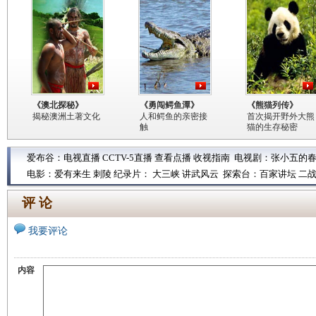
《澳北探秘》
《勇闯鳄鱼潭》
《熊猫列传》
揭秘澳洲土著文化
人和鳄鱼的亲密接
首次揭开野外大熊
触
猫的生存秘密
爱布谷：
电视直播
CCTV-5直播
查看点播
收视指南
电视剧：
张小五的
电影：
爱有来生
刺陵
纪录片：
大三峡
讲武风云
探索台：
百家讲坛
二
评 论
我要评论
内容