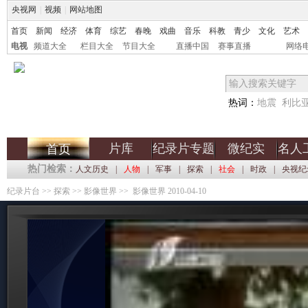
央视网
|
视频
|
网站地图
首页
新闻
经济
体育
综艺
春晚
戏曲
音乐
科教
青少
文化
艺术
电视
频道大全
栏目大全
节目大全
直播中国
赛事直播
网络
热词：
地震
利比
片库
纪录片专题
微纪实
名人
首页
热门检索：
人文历史
|
人物
|
军事
|
探索
|
社会
|
时政
|
央视纪
纪录片台
>>
探索
>>
影像世界
>> 影像世界 2010-04-10