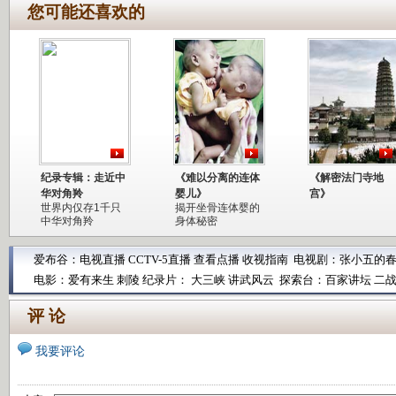
您可能还喜欢的
纪录专辑：走近中
《难以分离的连体
《解密法门寺地
华对角羚
婴儿》
宫》
世界内仅存1千只
揭开坐骨连体婴的
中华对角羚
身体秘密
爱布谷：
电视直播
CCTV-5直播
查看点播
收视指南
电视剧：
张小五的
电影：
爱有来生
刺陵
纪录片：
大三峡
讲武风云
探索台：
百家讲坛
二
评 论
我要评论