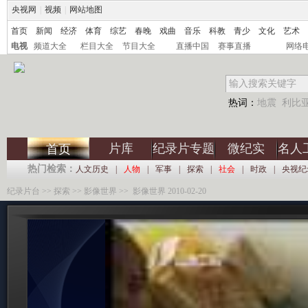
央视网
|
视频
|
网站地图
首页
新闻
经济
体育
综艺
春晚
戏曲
音乐
科教
青少
文化
艺术
电视
频道大全
栏目大全
节目大全
直播中国
赛事直播
网络
热词：
地震
利比
片库
纪录片专题
微纪实
名人
首页
热门检索：
人文历史
|
人物
|
军事
|
探索
|
社会
|
时政
|
央视纪
纪录片台
>>
探索
>>
影像世界
>> 影像世界 2010-02-20