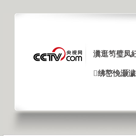
瀵逛笉璧凤
绋嶅悗灏