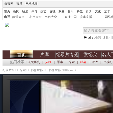
央视网
|
视频
|
网站地图
首页
新闻
经济
体育
综艺
春晚
戏曲
音乐
科教
青少
文化
艺术
电视
频道大全
栏目大全
节目大全
直播中国
赛事直播
网络
热词：
地震
利比
片库
纪录片专题
微纪实
名人
首页
热门检索：
人文历史
|
人物
|
军事
|
探索
|
社会
|
时政
|
央视纪
纪录片台
>>
探索
>>
影像世界
>> 影像世界 2010-04-03