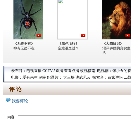
《无奇不有》
《黑色飞行》
《大猫日记》
神奇无处不在
空难谁之过？
沼泽狮群的真实生
活
爱布谷：
电视直播
CCTV-5直播
查看点播
收视指南
电视剧：
张小五的
电影：
爱有来生
刺陵
纪录片：
大三峡
讲武风云
探索台：
百家讲坛
二
评 论
我要评论
内容