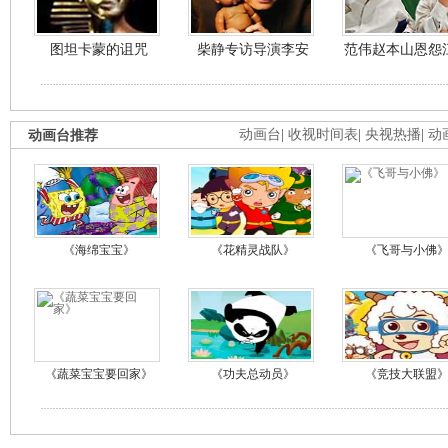
图坦卡蒙的诅咒
柴静专访导演李安
范伟赵本山恩怨
动画台推荐
动画台
|
收视时间表
|
央视热播
|
动
《海绵宝宝》
《花精灵战队》
《飞哥与小佛
《蔬菜宝宝要回家》
《功夫总动员》
《竞技大联盟