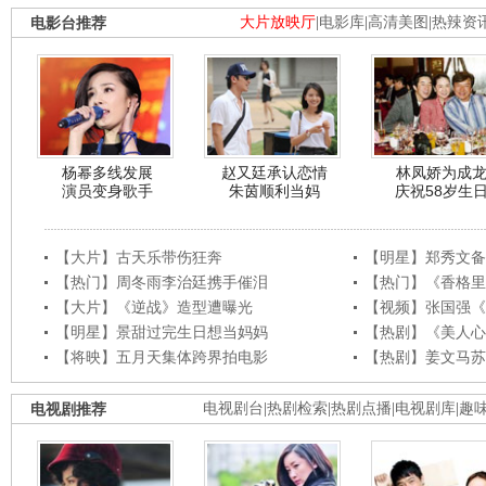
电影台推荐
大片放映厅
|
电影库
|
高清美图
|
热辣资
杨幂多线发展
赵又廷承认恋情
林凤娇为成
演员变身歌手
朱茵顺利当妈
庆祝58岁生
【大片】古天乐带伤狂奔
【明星】郑秀文备
【热门】周冬雨李治廷携手催泪
【热门】《香格里
【大片】《逆战》造型遭曝光
【视频】张国强《
【明星】景甜过完生日想当妈妈
【热剧】《美人心
【将映】五月天集体跨界拍电影
【热剧】姜文马苏
电视剧推荐
电视剧台
|
热剧检索
|
热剧点播
|
电视剧库
|
趣