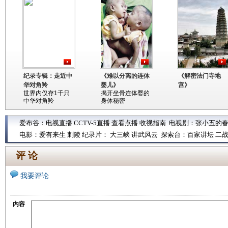
纪录专辑：走近中
《难以分离的连体
《解密法门寺地
华对角羚
婴儿》
宫》
世界内仅存1千只
揭开坐骨连体婴的
中华对角羚
身体秘密
爱布谷：
电视直播
CCTV-5直播
查看点播
收视指南
电视剧：
张小五的
电影：
爱有来生
刺陵
纪录片：
大三峡
讲武风云
探索台：
百家讲坛
二
评 论
我要评论
内容