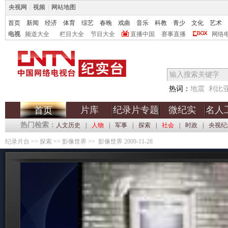
央视网
|
视频
|
网站地图
首页
新闻
经济
体育
综艺
春晚
戏曲
音乐
科教
青少
文化
艺术
电视
频道大全
栏目大全
节目大全
直播中国
赛事直播
网络
热词：
地震
利比
片库
纪录片专题
微纪实
名人
首页
热门检索：
人文历史
|
人物
|
军事
|
探索
|
社会
|
时政
|
央视纪
纪录片台
>>
探索
>>
影像世界
>> 影像世界 2009-11-28