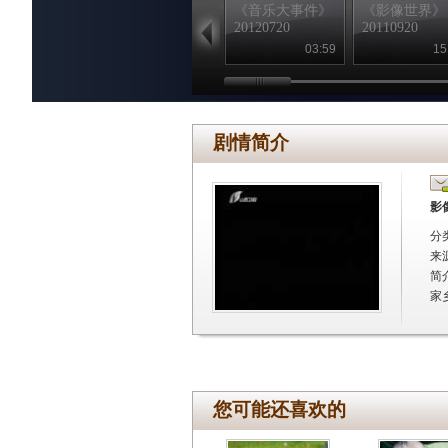
《音乐大事件》
《影像世界》
20120720
20110920
03:59
15
剧情简介
影像
分
来
简
家
您可能还喜欢的