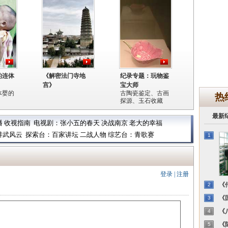
的连体
《解密法门寺地
纪录专题：玩物鉴
宫》
宝大师
体婴的
古陶瓷鉴定、古画
热
探源、玉石收藏
最新
播
收视指南
电视剧：
张小五的春天
决战南京
老大的幸福
讲武风云
探索台：
百家讲坛
二战人物
综艺台：
青歌赛
1
登录
|
注册
《传
2
《国
3
《八
4
《陈
5