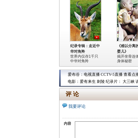
纪录专辑：走近中
《难以分离
华对角羚
婴儿》
世界内仅存1千只
揭开坐骨连
中华对角羚
身体秘密
爱布谷：
电视直播
CCTV-5直播
查看点
电影：
爱有来生
刺陵
纪录片：
大三峡
评 论
我要评论
内容