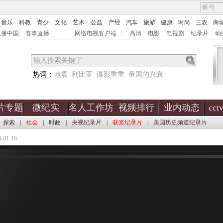
音乐
科教
青少
文化
艺术
公益
产经
汽车
旅游
健康
时尚
三农
商
直播中国
赛事直播
网络电视客户端
|
高清
电影
电视剧
纪录片
动
热词：
地震
利比亚
谍影重重
帝国的兴衰
片专题
微纪实
名人工作坊
视频排行
业内动态
cc
探索
|
社会
|
时政
|
央视纪录片
|
获奖纪录片
|
美国历史频道纪录片
01-16