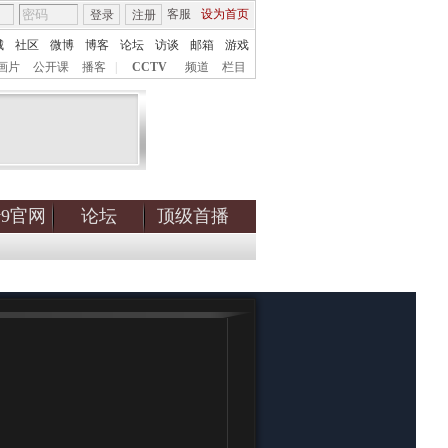
客服
设为首页
登录
注册
城
社区
微博
博客
论坛
访谈
邮箱
游戏
画片
公开课
播客
|
CCTV
频道
栏目
tv9官网
论坛
顶级首播