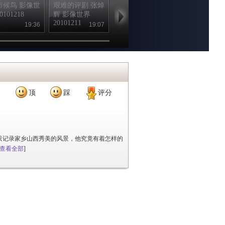
市候鸟 影像世
艰难的评剧 张焯
一路风清 成方圆
美国商业摄影
0101218
辉 影像世界
影像世界
克林特-克莱
20101211
20101204
影像世界
19:36
19:07
19:31
19
20101127
顶
踩
评分
只记录家乡山西秀美的风景，他究竟有着怎样的
查看全部
]