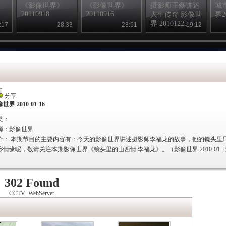
《影像世界》
《影像世界》
摄影师王磊讲述
城
20110918
20110916
人生传奇 影像世
界2
界 20101225
:17
28:33
28:51
19:12
分享
世界 2010-01-16
类：
源：
影像世界
介：
本期节目的主要内容有：今天的影像世界讲述摄影师李福龙的故事，他的镜头里
乡情缘呢，敬请关注本期影像世界《镜头里的山西情 李福龙》。（影像世界 2010-01-
[
302 Found
CCTV_WebServer