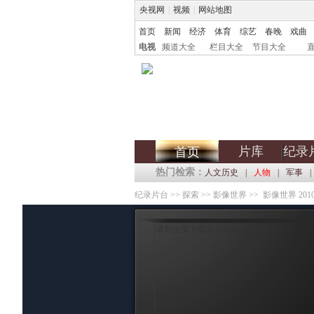
央视网
|
视频
|
网站地图
首页
新闻
经济
体育
综艺
春晚
戏曲
电视
频道大全
栏目大全
节目大全
片库
纪录
首页
热门检索：
人文历史
|
人物
|
军事
|
纪录片台
>>
探索
>>
影像世界
>> 影像世界 2010-
请到这里下载最新的flash player