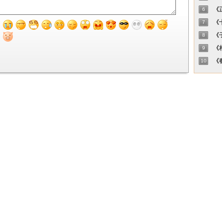
《正
6
《十
7
《子
8
《相
9
《春
10