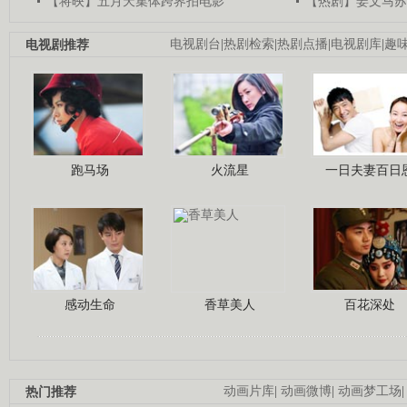
【将映】五月天集体跨界拍电影
【热剧】姜文马苏
电视剧推荐
电视剧台
|
热剧检索
|
热剧点播
|
电视剧库
|
趣
跑马场
火流星
一日夫妻百日
感动生命
香草美人
百花深处
热门推荐
动画片库
|
动画微博
|
动画梦工场