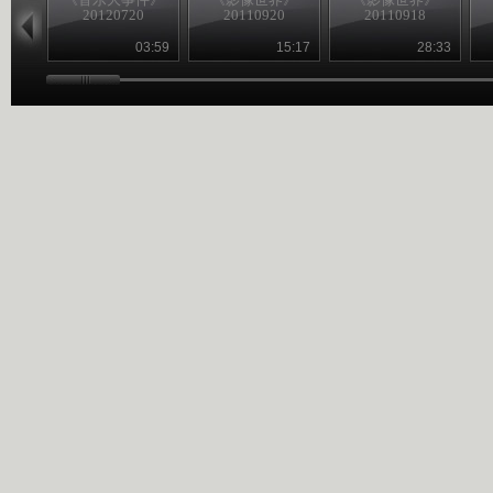
20120720
20110920
20110918
03:59
15:17
28:33