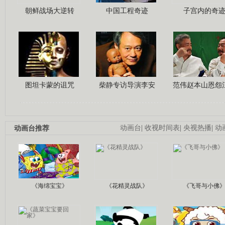
朝鲜战场大逆转
中国工程奇迹
子宫内的奇
图坦卡蒙的诅咒
柴静专访导演李安
范伟赵本山恩怨
动画台推荐
动画台
|
收视时间表
|
央视热播
|
动
《海绵宝宝》
《花精灵战队》
《飞哥与小佛