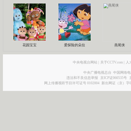
花园宝宝
爱探险的朵拉
燕尾侠
中央电视台网站
|
关于CCTV.com
|
人
中央广播电视总台 中国网络电
违法和不良信息举报
京ICP证060535号
网上传播视听节目许可证号 0102004
新出网证（京）字0