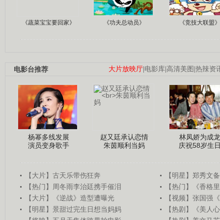
《蔬菜宝宝要回家》
《功夫总动员》
《竞技大联盟
电影台推荐
大片放映厅
|
电影库
|
高清美图
|
热辣资
杨幂多线发展
赵又廷承认恋情
林凤娇为成
演员变身歌手
朱茵顺利当妈
庆祝58岁生
【大片】古天乐带伤狂奔
【明星】郑秀文备
【热门】周冬雨李治廷携手催泪
【热门】《香格里
【大片】《逆战》造型遭曝光
【视频】张国强《
【明星】景甜过完生日想当妈妈
【热剧】《美人心