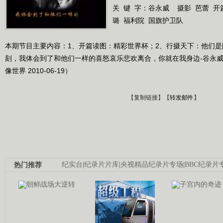
关 键 字：
谷永威
摄影
芭蕾
开
璐
福利院
国旗护卫队
本期节目主要内容：1、开篇读图：精彩世界杯；2、行摄天下：他们
刻，我体会到了和他们一样的喜怒哀乐悲欢离合，你就在我身边-谷永威
像世界 2010-06-19）
【
复制链接
】【
转发邮件
】
热门推荐
纪实台
|
纪录片片库
|
央视精品纪录片专场
|
BBC纪录片