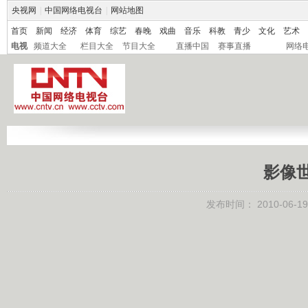
央视网
|
中国网络电视台
|
网站地图
首页
新闻
经济
体育
综艺
春晚
戏曲
音乐
科教
青少
文化
艺术
电视
频道大全
栏目大全
节目大全
直播中国
赛事直播
网络
影像世界
发布时间： 2010-06-19 