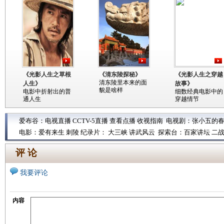
《光影人生之草根
《清东陵探秘》
《光影人生之穿越
清东陵里本来的面
人生》
故事》
貌是啥样
电影中折射出的普
细数经典电影中的
通人生
穿越情节
爱布谷：
电视直播
CCTV-5直播
查看点播
收视指南
电视剧：
张小五的
电影：
爱有来生
刺陵
纪录片：
大三峡
讲武风云
探索台：
百家讲坛
二
评 论
我要评论
内容