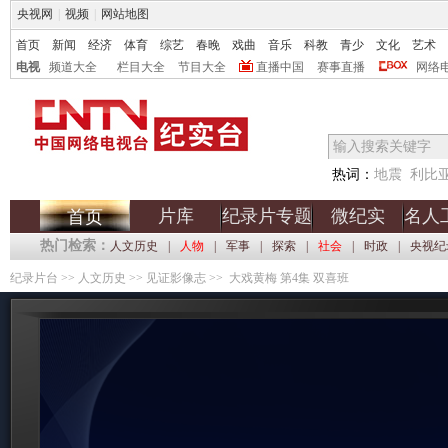
央视网
|
视频
|
网站地图
首页
新闻
经济
体育
综艺
春晚
戏曲
音乐
科教
青少
文化
艺术
电视
频道大全
栏目大全
节目大全
直播中国
赛事直播
网络
热词：
地震
利比
片库
纪录片专题
微纪实
名人
首页
热门检索：
人文历史
|
人物
|
军事
|
探索
|
社会
|
时政
|
央视纪
纪录片台
>>
人文历史
>>
见证影像志
>> 大戏黄梅 第4集 双喜班