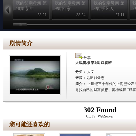
我的父亲母亲 第
我的父亲母亲 第
我的父亲母亲 第
10集 新生
9集 回家
8集 手艺人
7
28:21
28:24
27:11
剧情简介
分享
大戏黄梅 第4集 双喜班
分类： 人文
来源：
见证影像志
简介：
上世纪三十年代的上海已经发
寻找自己的财富梦想，黄梅戏班 “双
302 Found
CCTV_WebServer
您可能还喜欢的