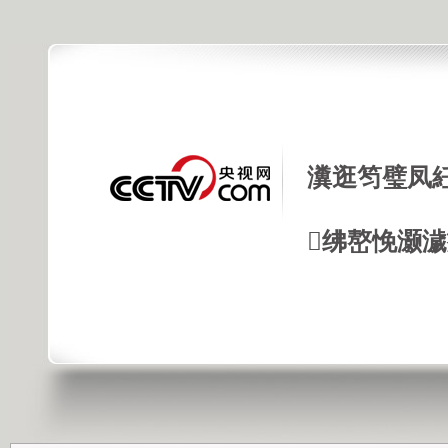
瀵逛笉璧凤
绋嶅悗灏