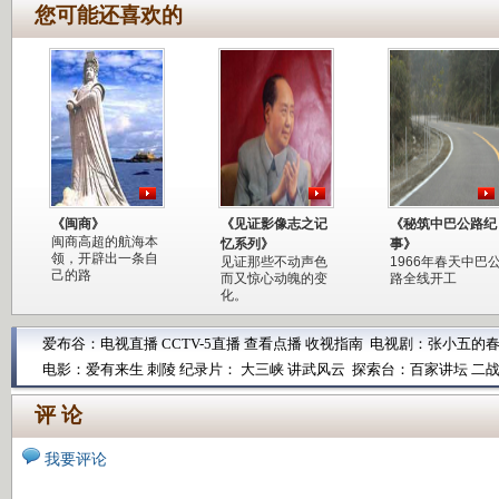
您可能还喜欢的
《闽商》
《见证影像志之记
《秘筑中巴公路纪
闽商高超的航海本
忆系列》
事》
领，开辟出一条自
见证那些不动声色
1966年春天中巴
己的路
而又惊心动魄的变
路全线开工
化。
爱布谷：
电视直播
CCTV-5直播
查看点播
收视指南
电视剧：
张小五的
电影：
爱有来生
刺陵
纪录片：
大三峡
讲武风云
探索台：
百家讲坛
二
评 论
我要评论