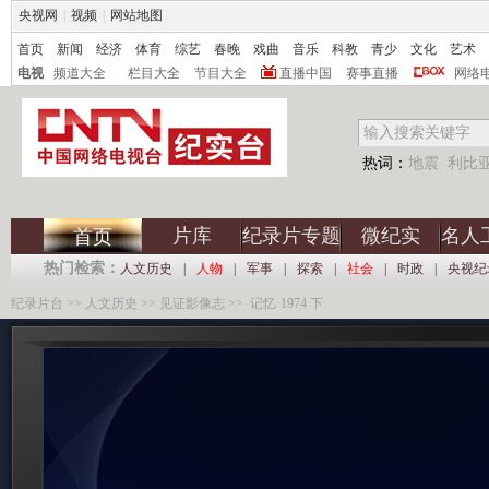
央视网
|
视频
|
网站地图
首页
新闻
经济
体育
综艺
春晚
戏曲
音乐
科教
青少
文化
艺术
电视
频道大全
栏目大全
节目大全
直播中国
赛事直播
网络
热词：
地震
利比
片库
纪录片专题
微纪实
名人
首页
热门检索：
人文历史
|
人物
|
军事
|
探索
|
社会
|
时政
|
央视纪
纪录片台
>>
人文历史
>>
见证影像志
>> 记忆·1974 下