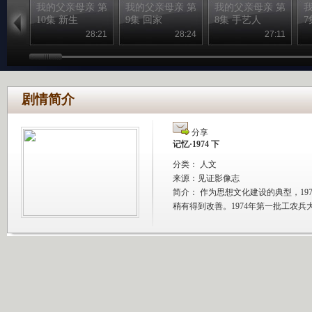
我的父亲母亲 第
我的父亲母亲 第
我的父亲母亲 第
10集 新生
9集 回家
8集 手艺人
7
28:21
28:24
27:11
剧情简介
分享
记忆·1974 下
分类： 人文
来源：
见证影像志
简介：
作为思想文化建设的典型，19
稍有得到改善。1974年第一批工农