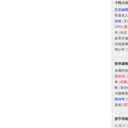
个性小
历史秘
军政名
自然
|
灾
UFO
|
悬
件
|
外交
改革开
百姓故
邓小平
|
按来源
央视特
索发现
|
奇
|
经典
听
|
音乐
10放映
典传奇
|
真相
|
国
按字母
A
|
B
|
C