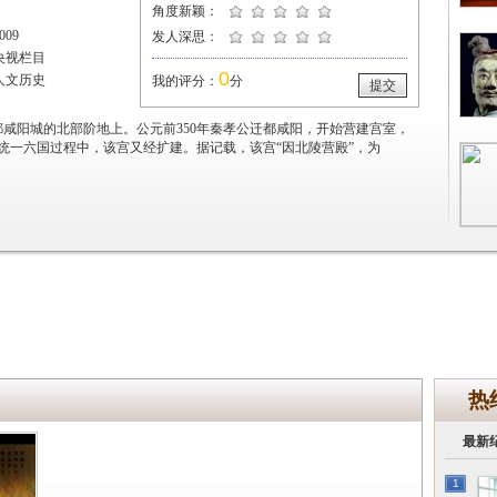
角度新颖：
09
发人深思：
央视栏目
0
人文历史
我的评分：
分
提交
咸阳城的北部阶地上。公元前350年秦孝公迁都咸阳，开始营建宫室，
统一六国过程中，该宫又经扩建。据记载，该宫“因北陵营殿”，为
热
最新
1