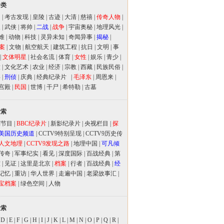
分类
闻
|
考古发现
|
皇陵
|
古迹
|
大清
|
慈禧
|
传奇人物
|
人
|
武侠
|
将帅
|
二战
|
战争
|
宇宙奥秘
|
地理风光
|
难
|
动物
|
科技
|
灵异未知
|
奇闻异事
|
揭秘
|
案
|
文物
|
航空航天
|
建筑工程
|
抗日
|
文明
|
事
|
文体明星
|
社会名流
|
体育
|
女性
|
娱乐
|
青少
|
放
|
文化艺术
|
农业
|
经济
|
宗教
|
西藏
|
民族民俗
|
事
|
刑侦
|
庆典
|
经典纪录片
|
毛泽东
|
周恩来
|
宫殿
|
民国
|
世博
|
干尸
|
希特勒
|
古墓
检索
别节目
|
BBC纪录片
|
新影纪录片
|
央视栏目
|
探
美国历史频道
|
CCTV9特别呈现
|
CCTV9历史传
人文地理
|
CCTV9发现之路
|
地理中国
|
可凡倾
传奇
|
军事纪实
|
看见
|
深度国际
|
百战经典
|
第
室
|
见证
|
这里是北京
|
档案
|
行者
|
百战经典
|
经
记忆
|
重访
|
华人世界
|
走遍中国
|
老梁故事汇
|
宝档案
|
绿色空间
|
人物
检索
|
D
|
E
|
F
|
G
|
H
|
I
|
J
|
K
|
L
|
M
|
N
|
O
|
P
|
Q
|
R
|