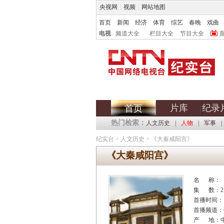
央视网
|
视频
|
网站地图
首页
新闻
经济
体育
综艺
春晚
戏曲
电视
频道大全
栏目大全
节目大全
片库
纪录
首页
热门检索：
人文历史
|
人物
|
军事
|
纪实台
>
人文历史
>
《大秦咸阳宫》
《大秦咸阳宫》
名 称：
集 数：2
首播时间：
首播频道：C
产 地：