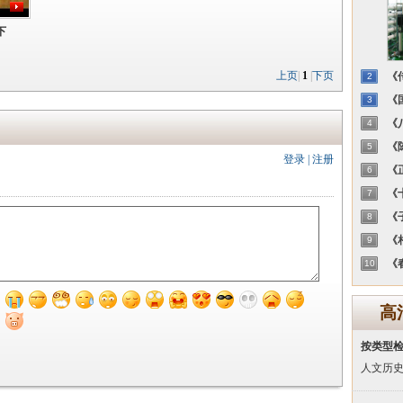
下
上页
|
1
|
下页
《传
2
《国
3
《八
4
《陈
5
登录
|
注册
《正
6
《十
7
《子
8
《相
9
《春
10
高
按类型
人文历