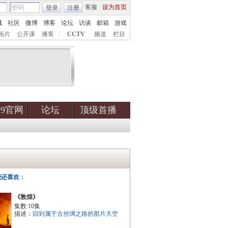
客服
设为首页
登录
注册
城
社区
微博
博客
论坛
访谈
邮箱
游戏
画片
公开课
播客
|
CCTV
频道
栏目
tv9官网
论坛
顶级首播
能还喜欢：
《敦煌》
集数:10集
描述：
回到属于古丝绸之路的那片天空