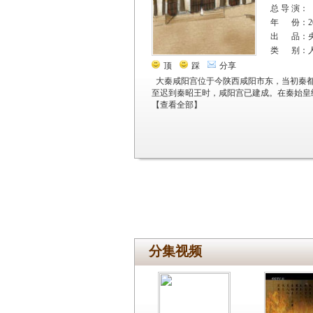
总 导 演：
年 份：20
出 品：
类 别：
顶
踩
分享
大秦咸阳宫位于今陕西咸阳市东，当初秦都
至迟到秦昭王时，咸阳宫已建成。在秦始皇
【
查看全部
】
分集视频