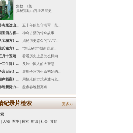
集数：1集
揭秘完达山乳业发展史
奇完达山...
五十年的坚守书写一段...
宝酒古窖...
神奇古酒的传奇故事
宝秘方》...
揭秘历史悠久的“八宝...
氏秘方》...
“陈氏秘方”创新背后...
月十五闹...
看看历史上是怎么样闹...
二生肖》...
反映中国人的大智慧
宫日记》...
展现子宫内生命初始的...
声档案》...
用快乐的方式讲述马老...
晚新势力...
盘点春晚新亮点
清纪录片检索
更多
检索
史
|
人物
|
军事
|
探索
|
时政
|
社会
|
其他