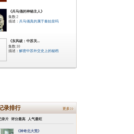
《兵马俑的神秘主人》
集数:2
描述：
兵马俑真的属于秦始皇吗
《东风破：中苏关...
集数:10
描述：
解密中苏外交史上的秘档
纪录排行
更多
纪录片
评分最高
人气最旺
《神奇北大荒》