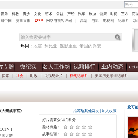
音乐
科教
青少
文化
艺术
公益
产经
汽车
旅游
健康
时尚
三农
商
直播中国
赛事直播
网络电视客户端
|
高清
电影
电视剧
纪录片
动
热词：
地震
利比亚
谍影重重
帝国的兴衰
片专题
微纪实
名人工作坊
视频排行
业内动态
cc
探索
|
社会
|
时政
|
央视纪录片
|
获奖纪录片
|
美国历史频道纪录片
您可
《大秦咸阳宫》
推荐给其他网友
|
加入收藏
好片需要众“星”捧
分
题材有趣：
CTV-1
故事性强：
中国大陆