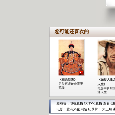
您可能还喜欢的
《画说乾隆》
《光影人生
另类解读传奇帝王
人生》
乾隆
电影中折射
通人生
爱布谷：
电视直播
CCTV-5直播
查看点
电影：
爱有来生
刺陵
纪录片：
大三峡