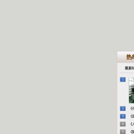
热
最新
1
《传
2
《国
3
《八
4
《陈
5