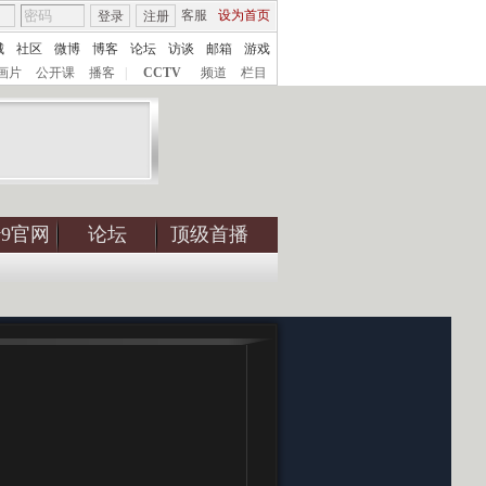
客服
设为首页
登录
注册
城
社区
微博
博客
论坛
访谈
邮箱
游戏
画片
公开课
播客
|
CCTV
频道
栏目
tv9官网
论坛
顶级首播