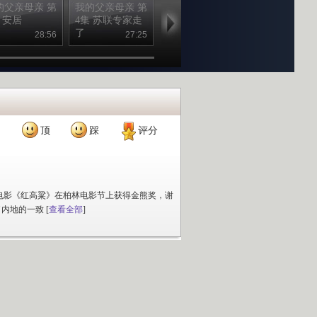
的父亲母亲 第
我的父亲母亲 第
我的父亲母亲 第
我的父亲母亲
 安居
4集 苏联专家走
3集 留住手艺
2集 国手
了
28:56
27:25
28:16
27
顶
踩
评分
电影《红高粱》在柏林电影节上获得金熊奖，谢
了内地的一致
[
查看全部
]