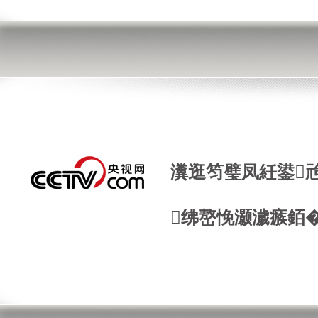
瀵逛笉璧凤紝鍙
绋嶅悗灏濊瘯銆