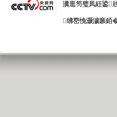
瀵逛笉璧凤紝鍙
绋嶅悗灏濊瘯銆