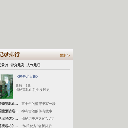
纪录排行
更多
纪录片
评分最高
人气最旺
《神奇北大荒》
集数：1集
揭秘完达山乳业发展史
奇完达山...
五十年的坚守书写一段...
宝酒古窖...
神奇古酒的传奇故事
宝秘方》...
揭秘历史悠久的“八宝...
氏秘方》...
“陈氏秘方”创新背后...