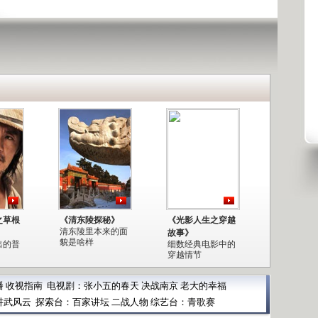
之草根
《清东陵探秘》
《光影人生之穿越
清东陵里本来的面
故事》
貌是啥样
出的普
细数经典电影中的
穿越情节
播
收视指南
电视剧：
张小五的春天
决战南京
老大的幸福
讲武风云
探索台：
百家讲坛
二战人物
综艺台：
青歌赛