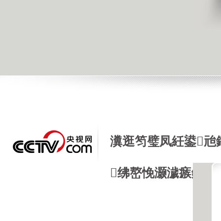
瀵逛笉璧凤紝鍙兘
绋嶅悗灏濊瘯銆�