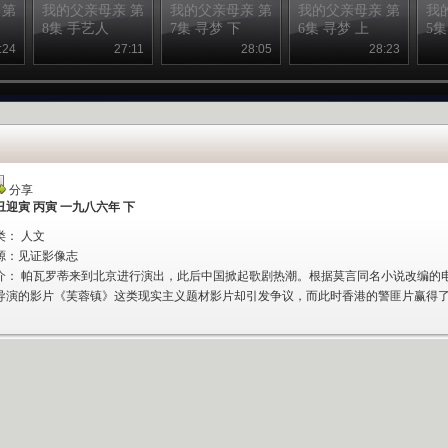
 第
我的父亲母亲 第
我的父亲母亲 第
我的父亲母亲 第
我
8集 手艺人
7集 寻梦 下
6集 寻梦 上
5集
:24
27:11
28:05
28:23
分享
丑迎寅 丙寅 一九八六年 下
类： 人文
源：
见证影像志
介：
帕瓦罗蒂来到北京进行演出，此后中国掀起歌剧热潮。根据莫言同名小说改编的
导演的影片《芙蓉镇》这类现实主义题材影片却引发争议，而此时香港的警匪片赢得