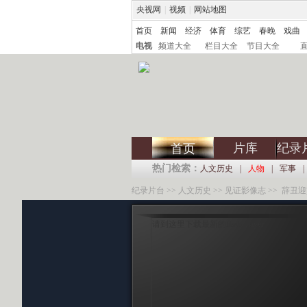
央视网
|
视频
|
网站地图
首页
新闻
经济
体育
综艺
春晚
戏曲
电视
频道大全
栏目大全
节目大全
片库
纪录
首页
热门检索：
人文历史
|
人物
|
军事
|
纪录片台
>>
人文历史
>>
见证影像志
>> 辞丑迎
请到这里下载最新的flash player