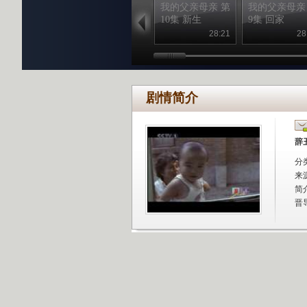
我的父亲母亲 第
我的父亲母亲
10集 新生
9集 回家
28:21
28
剧情简介
辞
分
来
简
晋