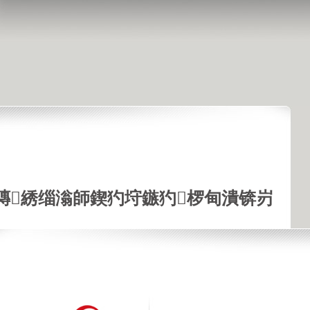
鏄綉缁滃師鍥犳垨鏃犳椤甸潰锛岃