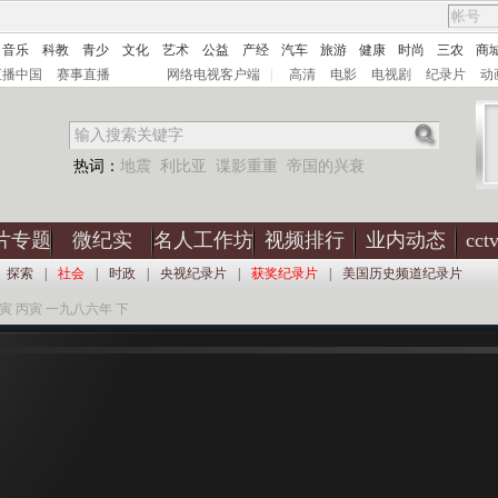
音乐
科教
青少
文化
艺术
公益
产经
汽车
旅游
健康
时尚
三农
商
直播中国
赛事直播
网络电视客户端
|
高清
电影
电视剧
纪录片
动
热词：
地震
利比亚
谍影重重
帝国的兴衰
片专题
微纪实
名人工作坊
视频排行
业内动态
cc
探索
|
社会
|
时政
|
央视纪录片
|
获奖纪录片
|
美国历史频道纪录片
寅 丙寅 一九八六年 下