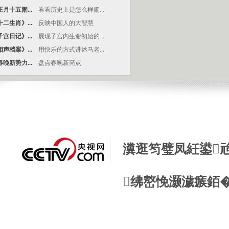
月十五闹...
看看历史上是怎么样闹...
二生肖》...
反映中国人的大智慧
宫日记》...
展现子宫内生命初始的...
声档案》...
用快乐的方式讲述马老...
晚新势力...
盘点春晚新亮点
瀵逛笉璧凤紝鍙
绋嶅悗灏濊瘯銆