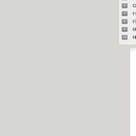
《正
6
《十
7
《子
8
《相
9
《春
10