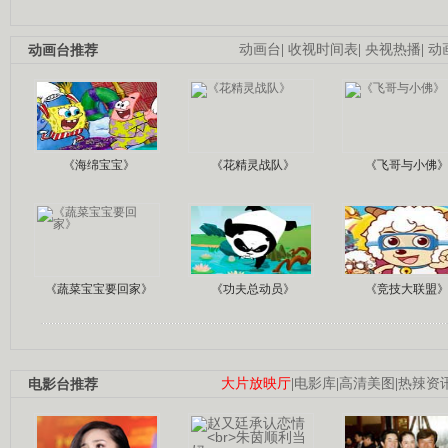
动画台推荐
动画台
|
收视时间表
|
央视热播
|
动
《海绵宝宝》
《花精灵战队》
《飞哥与小佛
《蔬菜宝宝要回家》
《功夫总动员》
《竞技大联盟
电影台推荐
大片放映厅
|
电影库
|
高清美图
|
热辣资