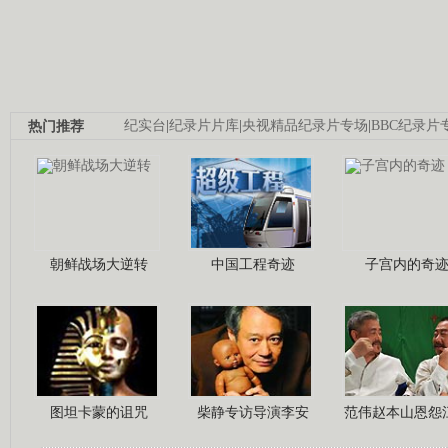
热门推荐
纪实台
|
纪录片片库
|
央视精品纪录片专场
|
BBC纪录片
朝鲜战场大逆转
中国工程奇迹
子宫内的奇
图坦卡蒙的诅咒
柴静专访导演李安
范伟赵本山恩怨