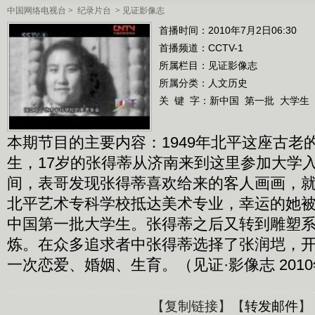
中国网络电视台
>
纪录片台
>
见证影像志
首播时间：2010年7月2日06:30
首播频道：
CCTV-1
所属栏目：
见证影像志
所属分类：人文历史
关 键 字：
新中国
第一批
大学生
本期节目的主要内容：1949年北平这座古老
生，17岁的张得蒂从济南来到这里参加大学
间，表哥发现张得蒂喜欢给来的客人画画，
北平艺术专科学校抵达美术专业，幸运的她
中国第一批大学生。张得蒂之后又转到雕塑
炼。在众多追求者中张得蒂选择了张润垲，
一次恋爱、婚姻、生育。（见证·影像志 2010年
【
复制链接
】【
转发邮件
】