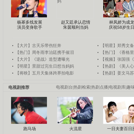
杨幂多线发展
赵又廷承认恋情
林凤娇为成
演员变身歌手
朱茵顺利当妈
庆祝58岁生
【大片】古天乐带伤狂奔
【明星】郑秀文备
【热门】周冬雨李治廷携手催泪
【热门】《香格里
【大片】《逆战》造型遭曝光
【视频】张国强《
【明星】景甜过完生日想当妈妈
【热剧】《美人心
【将映】五月天集体跨界拍电影
【热剧】姜文马苏
电视剧推荐
电视剧台
|
热剧检索
|
热剧点播
|
电视剧库
|
趣
跑马场
火流星
一日夫妻百日