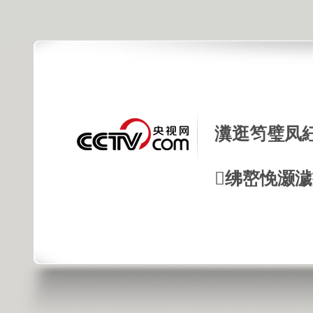
瀵逛笉璧凤
绋嶅悗灏