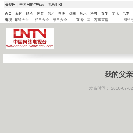
央视网
|
中国网络电视台
|
网站地图
首页
新闻
经济
体育
综艺
春晚
戏曲
音乐
科教
青少
文化
艺术
电视
频道大全
栏目大全
节目大全
直播中国
赛事直播
网络
我的父亲
发布时间： 2010-07-02 