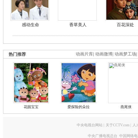
感动生命
香草美人
百花深处
热门推荐
动画片库
|
动画微博
|
动画梦工场
花园宝宝
爱探险的朵拉
燕尾侠
中央电视台网站
|
关于CCTV.com
|
人
中央广播电视总台 中国网络电