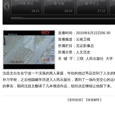
10集 新生
集 回家
集 手艺人
28:21
28:24
27:11
首播时间：2010年6月22日06:30
首播频道：
云南卫视
所属栏目：
见证影像志
所属分类：人文历史
关 键 字：
三联
人民出版社
大学
沈昌文出生在宁波一个没落的商人家庭，年幼的他过早品尝到了人生的
补习学校，之后他隐瞒学历进入人民出版社，遇到了一场向党交心的运
的事实，期间沈昌文翻译了几本俄语作品，组织决定继续让他留下来。
【
复制链接
】【
转发邮件
】