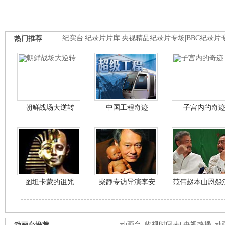
热门推荐
纪实台
|
纪录片片库
|
央视精品纪录片专场
|
BBC纪录片
朝鲜战场大逆转
中国工程奇迹
子宫内的奇
图坦卡蒙的诅咒
柴静专访导演李安
范伟赵本山恩怨
动画台
|
收视时间表
|
央视热播
|
动