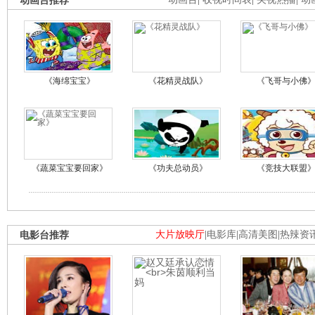
动画台推荐
《海绵宝宝》
《花精灵战队》
《飞哥与小佛
《蔬菜宝宝要回家》
《功夫总动员》
《竞技大联盟
电影台推荐
大片放映厅
|
电影库
|
高清美图
|
热辣资