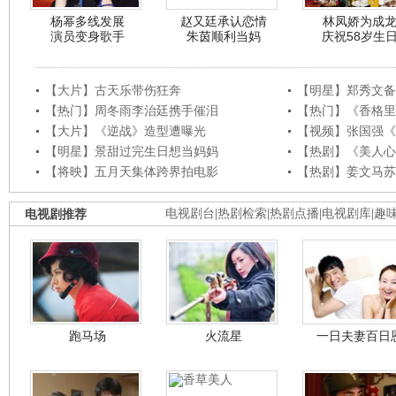
杨幂多线发展
赵又廷承认恋情
林凤娇为成
演员变身歌手
朱茵顺利当妈
庆祝58岁生
【大片】古天乐带伤狂奔
【明星】郑秀文备
【热门】周冬雨李治廷携手催泪
【热门】《香格里
【大片】《逆战》造型遭曝光
【视频】张国强《
【明星】景甜过完生日想当妈妈
【热剧】《美人心
【将映】五月天集体跨界拍电影
【热剧】姜文马苏
电视剧推荐
电视剧台
|
热剧检索
|
热剧点播
|
电视剧库
|
趣
跑马场
火流星
一日夫妻百日