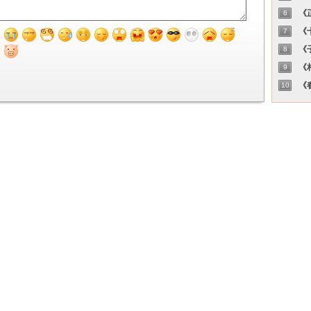
《正
6
《十
7
《子
8
《相
9
《春
10