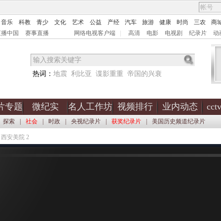
音乐
科教
青少
文化
艺术
公益
产经
汽车
旅游
健康
时尚
三农
商
直播中国
赛事直播
网络电视客户端
|
高清
电影
电视剧
纪录片
动
热词：
地震
利比亚
谍影重重
帝国的兴衰
片专题
微纪实
名人工作坊
视频排行
业内动态
cc
探索
|
社会
|
时政
|
央视纪录片
|
获奖纪录片
|
美国历史频道纪录片
 西安美院 2