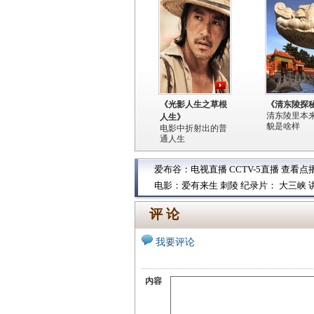
《光影人生之草根
《清东陵探
清东陵里本
人生》
貌是啥样
电影中折射出的普
通人生
爱布谷：
电视直播
CCTV-5直播
查看点
电影：
爱有来生
刺陵
纪录片：
大三峡
评 论
我要评论
内容