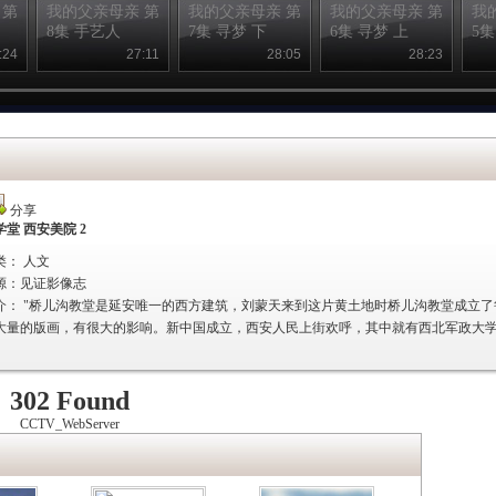
 第
我的父亲母亲 第
我的父亲母亲 第
我的父亲母亲 第
我
8集 手艺人
7集 寻梦 下
6集 寻梦 上
5集
:24
27:11
28:05
28:23
分享
学堂 西安美院 2
类： 人文
源：
见证影像志
介：
"桥儿沟教堂是延安唯一的西方建筑，刘蒙天来到这片黄土地时桥儿沟教堂成立
大量的版画，有很大的影响。新中国成立，西安人民上街欢呼，其中就有西北军政大
302 Found
CCTV_WebServer