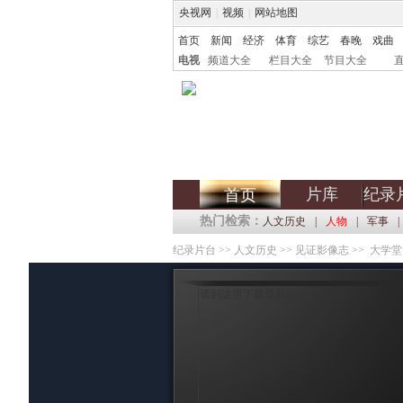
央视网
|
视频
|
网站地图
首页
新闻
经济
体育
综艺
春晚
戏曲
电视
频道大全
栏目大全
节目大全
片库
纪录
首页
热门检索：
人文历史
|
人物
|
军事
|
纪录片台
>>
人文历史
>>
见证影像志
>> 大学堂
请到这里下载最新的flash player