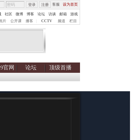
客服
设为首页
登录
注册
城
社区
微博
博客
论坛
访谈
邮箱
游戏
画片
公开课
播客
|
CCTV
频道
栏目
tv9官网
论坛
顶级首播