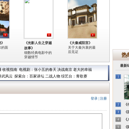
秘》
《光影人生之穿越
《大秦咸阳宫》
来的面
关于大秦兴衰的最
故事》
后见证
细数经典电影中的
热
穿越情节
最新
播
收视指南
电视剧：
张小五的春天
决战南京
老大的幸福
讲武风云
探索台：
百家讲坛
二战人物
综艺台：
青歌赛
1
登录
|
注册
《传
2
《国
3
《八
4
《陈
5