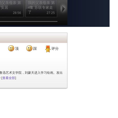
的父亲母亲 第
我的父亲母亲 第
我的父亲母亲 第
我的父亲母亲
 安居
4集 苏联专家走
3集 留住手艺
2集 国手
了
28:56
27:25
28:16
27
顶
踩
评分
了鲁迅艺术文学院，刘蒙天进入学习绘画。发出
学
[
查看全部
]