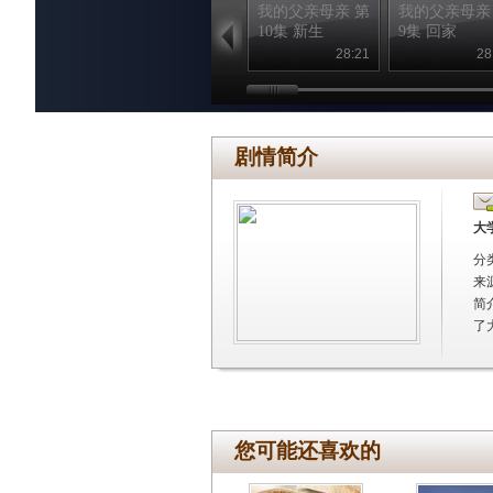
我的父亲母亲 第
我的父亲母亲
10集 新生
9集 回家
28:21
28
剧情简介
大
分
来
简
了
您可能还喜欢的