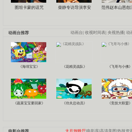
图坦卡蒙的诅咒
柴静专访导演李安
范伟赵本山恩怨
动画台推荐
动画台
|
收视时间表
|
央视热播
|
动
《海绵宝宝》
《花精灵战队》
《飞哥与小佛
《蔬菜宝宝要回家》
《功夫总动员》
《竞技大联盟
电影台推荐
大片放映厅
|
电影库
|
高清美图
|
热辣资