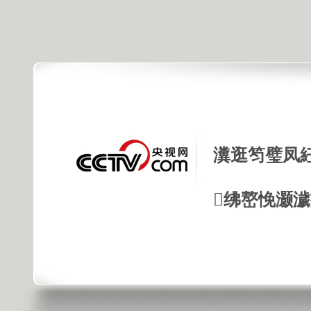
瀵逛笉璧凤
绋嶅悗灏