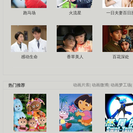
跑马场
火流星
一日夫妻百日
感动生命
香草美人
百花深处
热门推荐
动画片库
|
动画微博
|
动画梦工场