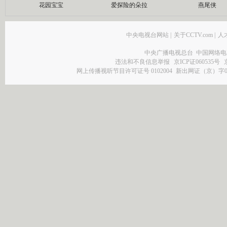
花园宝宝
爱探险的朵拉
燕尾侠
中央电视台网站
|
关于CCTV.com
|
人
中央广播电视总台 中国网络电
违法和不良信息举报
京ICP证060535号
网上传播视听节目许可证号 0102004
新出网证（京）字0