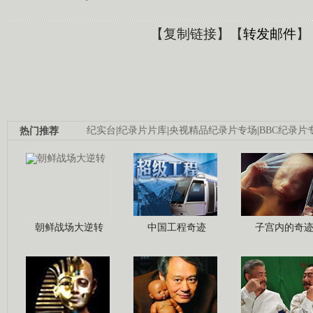
【
复制链接
】【
转发邮件
】
热门推荐
纪实台
|
纪录片片库
|
央视精品纪录片专场
|
BBC纪录片
朝鲜战场大逆转
中国工程奇迹
子宫内的奇