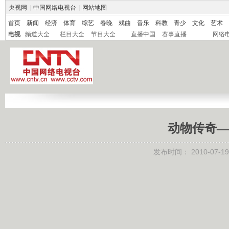
央视网
|
中国网络电视台
|
网站地图
首页
新闻
经济
体育
综艺
春晚
戏曲
音乐
科教
青少
文化
艺术
电视
频道大全
栏目大全
节目大全
直播中国
赛事直播
网络
动物传奇—
发布时间：
2010-07-19