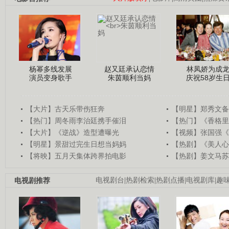
杨幂多线发展
赵又廷承认恋情
林凤娇为成
演员变身歌手
朱茵顺利当妈
庆祝58岁生
【大片】古天乐带伤狂奔
【明星】郑秀文备
【热门】周冬雨李治廷携手催泪
【热门】《香格里
【大片】《逆战》造型遭曝光
【视频】张国强《
【明星】景甜过完生日想当妈妈
【热剧】《美人心
【将映】五月天集体跨界拍电影
【热剧】姜文马苏
电视剧推荐
电视剧台
|
热剧检索
|
热剧点播
|
电视剧库
|
趣