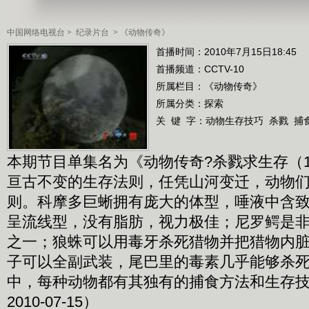
中国网络电视台
>
纪录片台
>
《动物传奇》
首播时间：2010年7月15日18:45
首播频道：
CCTV-10
所属栏目：
《动物传奇》
所属分类：探索
关 键 字：
动物生存技巧
杀戮
捕
本期节目单集名为《动物传奇?杀戮求生存（
亘古不变的生存法则，任凭山河变迁，动物
则。科摩多巨蜥拥有庞大的体型，唾液中含
呈流线型，没有脂肪，视力极佳；尼罗鳄是
之一；狼蛛可以用毒牙杀死猎物并把猎物内
子可以全副武装，尾巴里的毒素几乎能够杀
中，每种动物都有其独有的捕食方法和生存
2010-07-15）