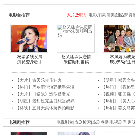
电影台推荐
大片放映厅
|
电影库
|
高清美图
|
热辣资
杨幂多线发展
赵又廷承认恋情
林凤娇为成
演员变身歌手
朱茵顺利当妈
庆祝58岁生
【大片】古天乐带伤狂奔
【明星】郑秀文备
【热门】周冬雨李治廷携手催泪
【热门】《香格里
【大片】《逆战》造型遭曝光
【视频】张国强《
【明星】景甜过完生日想当妈妈
【热剧】《美人心
【将映】五月天集体跨界拍电影
【热剧】姜文马苏
电视剧推荐
电视剧台
|
热剧检索
|
热剧点播
|
电视剧库
|
趣