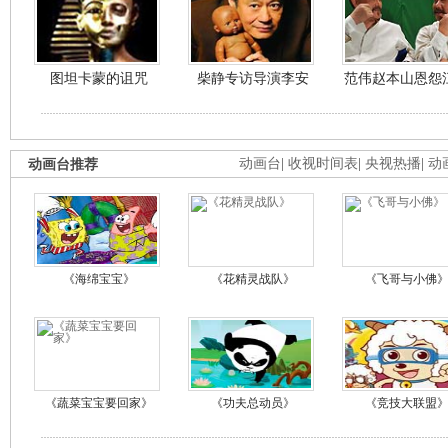
图坦卡蒙的诅咒
柴静专访导演李安
范伟赵本山恩怨
动画台推荐
动画台
|
收视时间表
|
央视热播
|
动
《海绵宝宝》
《花精灵战队》
《飞哥与小佛
《蔬菜宝宝要回家》
《功夫总动员》
《竞技大联盟