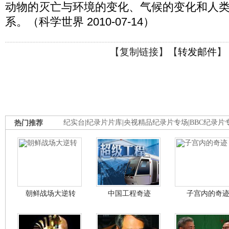
动物的灭亡与环境的变化、气候的变化和人
系。（科学世界 2010-07-14）
【
复制链接
】【
转发邮件
】
热门推荐
纪实台
|
纪录片片库
|
央视精品纪录片专场
|
BBC纪录片
朝鲜战场大逆转
中国工程奇迹
子宫内的奇