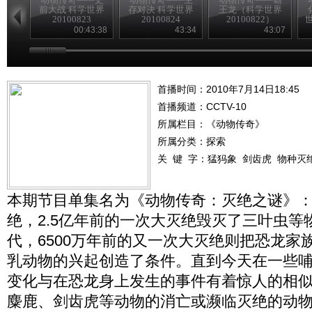
前大战 科学世界
存对决 科学世界
王龙（科学世界
20100823
20100824
20100822）
世
00:43:38
43:34
43:07
首播时间：2010年7月14日18:45
首播频道：
CCTV-10
所属栏目：
《动物传奇》
所属分类：探索
关 键 字：
猛犸象
剑齿虎
物种灭
本期节目单集名为《动物传奇：灭绝之谜》
绝，2.5亿年前的一次大灭绝毁灭了三叶虫等
代，6500万年前的又一次大灭绝则把恐龙家
乳动物的兴起创造了条件。直到今天在一些
变化与在恐龙身上发生的事件有着惊人的相
麋鹿、剑齿虎等动物的消亡或濒临灭绝的动