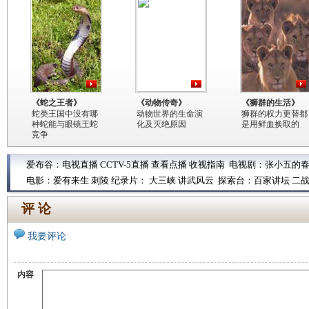
《蛇之王者》
《动物传奇》
《狮群的生活》
蛇类王国中没有哪
动物世界的生命演
狮群的权力更替都
种蛇能与眼镜王蛇
化及灭绝原因
是用鲜血换取的
竞争
爱布谷：
电视直播
CCTV-5直播
查看点播
收视指南
电视剧：
张小五的
电影：
爱有来生
刺陵
纪录片：
大三峡
讲武风云
探索台：
百家讲坛
二
评 论
我要评论
内容