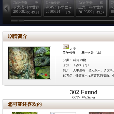
动物传奇——史
动物传奇——生
动物传奇——霸
前大战 科学世界
存对决 科学世界
王龙（科学世界
20100823
20100824
20100822）
世
00:43:38
43:34
43:07
剧情简介
分享
动物传奇——三十六计（上）
分类： 科普 动物
来源：
《动物传奇》
简介：
无中生有、借刀杀人、调虎离
的奇谋，都是古人无穷智慧的结晶。
302 Found
CCTV_WebServer
您可能还喜欢的