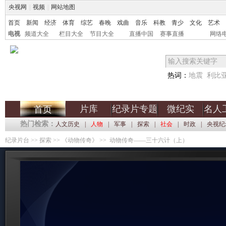
央视网
|
视频
|
网站地图
首页
新闻
经济
体育
综艺
春晚
戏曲
音乐
科教
青少
文化
艺术
电视
频道大全
栏目大全
节目大全
直播中国
赛事直播
网络
热词：
地震
利比
片库
纪录片专题
微纪实
名人
首页
热门检索：
人文历史
|
人物
|
军事
|
探索
|
社会
|
时政
|
央视纪
纪录片台
>>
探索
>>
《动物传奇》
>> 动物传奇——三十六计（上）