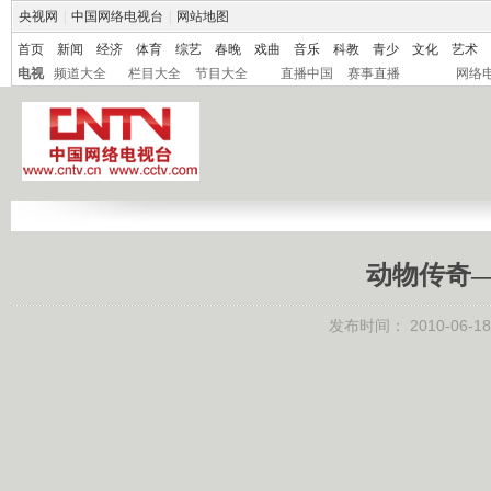
央视网
|
中国网络电视台
|
网站地图
首页
新闻
经济
体育
综艺
春晚
戏曲
音乐
科教
青少
文化
艺术
电视
频道大全
栏目大全
节目大全
直播中国
赛事直播
网络
动物传奇
发布时间： 2010-06-18 