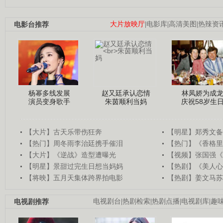
电影台推荐
大片放映厅
|
电影库
|
高清美图
|
热辣资
杨幂多线发展
赵又廷承认恋情
林凤娇为成
演员变身歌手
朱茵顺利当妈
庆祝58岁生
【大片】古天乐带伤狂奔
【明星】郑秀文备
【热门】周冬雨李治廷携手催泪
【热门】《香格里
【大片】《逆战》造型遭曝光
【视频】张国强《
【明星】景甜过完生日想当妈妈
【热剧】《美人心
【将映】五月天集体跨界拍电影
【热剧】姜文马苏
电视剧推荐
电视剧台
|
热剧检索
|
热剧点播
|
电视剧库
|
趣