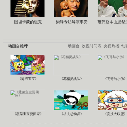
图坦卡蒙的诅咒
柴静专访导演李安
范伟赵本山恩怨
动画台推荐
动画台
|
收视时间表
|
央视热播
|
动
《海绵宝宝》
《花精灵战队》
《飞哥与小佛
《蔬菜宝宝要回家》
《功夫总动员》
《竞技大联盟