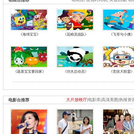
动画台推荐
《海绵宝宝》
《花精灵战队》
《飞哥与小佛
《蔬菜宝宝要回家》
《功夫总动员》
《竞技大联盟
电影台推荐
大片放映厅
|
电影库
|
高清美图
|
热辣资