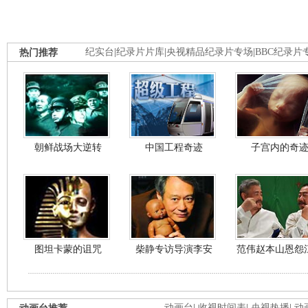
热门推荐
纪实台
|
纪录片片库
|
央视精品纪录片专场
|
BBC纪录片
朝鲜战场大逆转
中国工程奇迹
子宫内的奇
图坦卡蒙的诅咒
柴静专访导演李安
范伟赵本山恩怨
动画台
|
收视时间表
|
央视热播
|
动