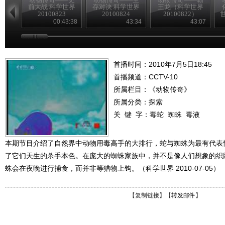
前大战 科学世界
存对决 科学世界
王龙（科学世界
20100823
20100824
20100822）
世
00:43:38
43:34
43:07
首播时间：2010年7月5日18:45
首播频道：
CCTV-10
所属栏目：
《动物传奇》
所属分类：探索
关 键 字：
毒蛇
蜘蛛
毒液
本期节目介绍了自然界中动物用毒高手的大排行，蛇与蜘蛛为最有代表
了它们天生的杀手本色。在庞大的蜘蛛家族中，并不是像人们想象的织
蛛会在夜晚进行捕食，而并非等猎物上钩。（科学世界 2010-07-05）
【
复制链接
】【
转发邮件
】