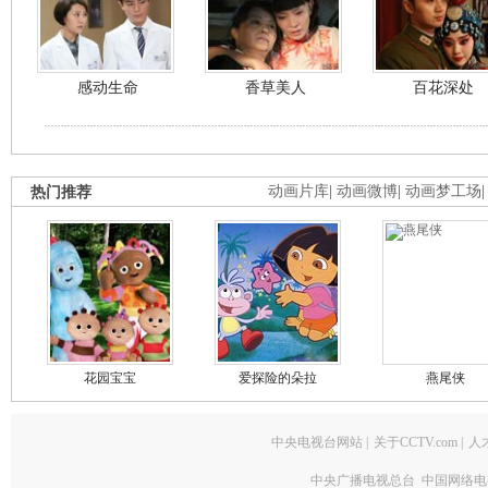
感动生命
香草美人
百花深处
热门推荐
动画片库
|
动画微博
|
动画梦工场
花园宝宝
爱探险的朵拉
燕尾侠
中央电视台网站
|
关于CCTV.com
|
人
中央广播电视总台 中国网络电