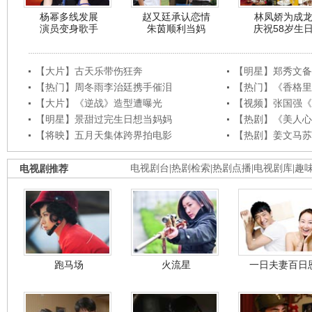
杨幂多线发展
赵又廷承认恋情
林凤娇为成
演员变身歌手
朱茵顺利当妈
庆祝58岁生
【大片】古天乐带伤狂奔
【明星】郑秀文备
【热门】周冬雨李治廷携手催泪
【热门】《香格里
【大片】《逆战》造型遭曝光
【视频】张国强《
【明星】景甜过完生日想当妈妈
【热剧】《美人心
【将映】五月天集体跨界拍电影
【热剧】姜文马苏
电视剧推荐
电视剧台
|
热剧检索
|
热剧点播
|
电视剧库
|
趣
跑马场
火流星
一日夫妻百日