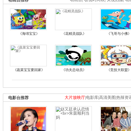
动画台推荐
《海绵宝宝》
《花精灵战队》
《飞哥与小佛
《蔬菜宝宝要回家》
《功夫总动员》
《竞技大联盟
电影台推荐
大片放映厅
|
电影库
|
高清美图
|
热辣资