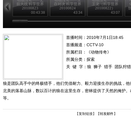
前大战 科学世界
存对决 科学世界
王龙（科学世界
20100823
20100824
20100822）
世
00:43:38
43:34
43:07
首播时间：2010年7月1日18:45
首播频道：
CCTV-10
所属栏目：
《动物传奇》
所属分类：探索
关 键 字：
狼
狮子
猎手
团队狩猎
狼是团队高手中的终极猎手，他们凭借耐力、毅力迎接生存的挑战，他
北美的落基山脉，数以百计的狼在这里生存，密林提供了天然的掩护。
等。
【
复制链接
】【
转发邮件
】