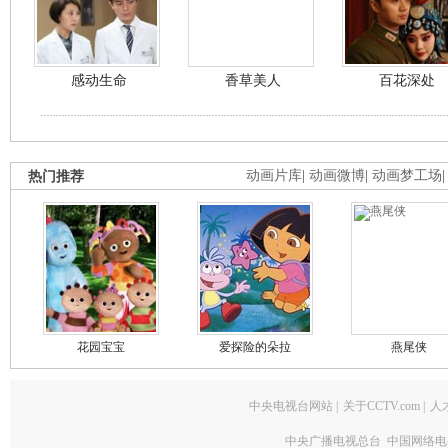
感动生命
香草美人
百花深处
热门推荐
动画片库
|
动画微博
|
动画梦工场
花园宝宝
爱探险的朵拉
燕尾侠
中央电视台网站
|
关于CCTV.com
|
人
中央广播电视总台 中国网络电