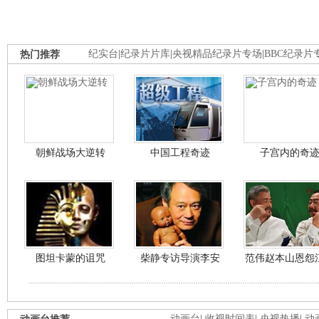
热门推荐
纪实台
|
纪录片片库
|
央视精品纪录片专场
|
BBC纪录片
朝鲜战场大逆转
中国工程奇迹
子宫内的奇
图坦卡蒙的诅咒
柴静专访导演李安
范伟赵本山恩怨
动画台
|
收视时间表
|
央视热播
|
动