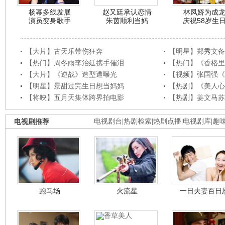
杨幂多线发展
赵又廷承认恋情
林凤娇为成
演员变身歌手
朱茵顺利当妈
庆祝58岁生
【大片】古天乐带伤狂奔
【明星】郑秀文备
【热门】周冬雨李治廷携手催泪
【热门】《香格里
【大片】《逆战》造型遭曝光
【视频】张国强《
【明星】景甜过完生日想当妈妈
【热剧】《美人心
【将映】五月天集体跨界拍电影
【热剧】姜文马苏
电视剧推荐
电视剧台
|
热剧检索
|
热剧点播
|
电视剧库
|
趣
跑马场
火流星
一日夫妻百日