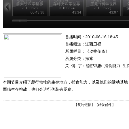
前大战 科学世界
存对决 科学世界
王龙（科学世界
20100823
20100824
20100822）
世
00:43:38
43:34
43:07
首播时间：2010-06-16 18:45
首播频道：
江西卫视
所属栏目：
《动物传奇》
所属分类：探索
关 键 字：
秘密武器
捕食能力
生
本期节目介绍了爬行动物的生存地方，捕食能力，以及他们的活动基地
面临生存挑战，他们会进行伪装去觅食。
【
复制链接
】【
转发邮件
】