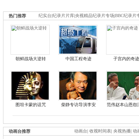
热门推荐
纪实台
|
纪录片片库
|
央视精品纪录片专场
|
BBC纪录片
朝鲜战场大逆转
中国工程奇迹
子宫内的奇
图坦卡蒙的诅咒
柴静专访导演李安
范伟赵本山恩怨
动画台推荐
动画台
|
收视时间表
|
央视热播
|
动