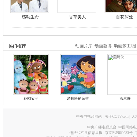
感动生命
香草美人
百花深处
热门推荐
动画片库
|
动画微博
|
动画梦工场
花园宝宝
爱探险的朵拉
燕尾侠
中央电视台网站
|
关于CCTV.com
|
人
中央广播电视总台 中国网络电
违法和不良信息举报
京ICP证060535号