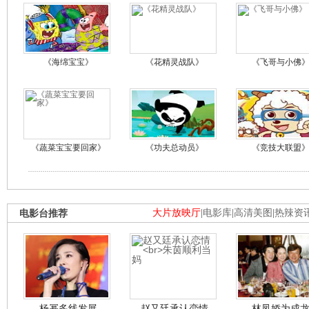
《海绵宝宝》
《花精灵战队》
《飞哥与小佛
《蔬菜宝宝要回家》
《功夫总动员》
《竞技大联盟
电影台推荐
大片放映厅
|
电影库
|
高清美图
|
热辣资
杨幂多线发展
赵又廷承认恋情
林凤娇为成