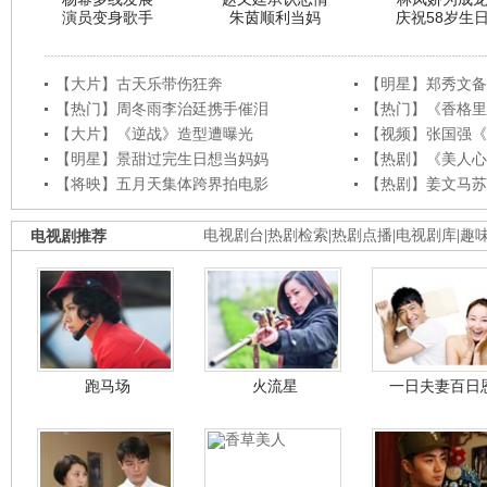
演员变身歌手
朱茵顺利当妈
庆祝58岁生
【大片】古天乐带伤狂奔
【明星】郑秀文备
【热门】周冬雨李治廷携手催泪
【热门】《香格里
【大片】《逆战》造型遭曝光
【视频】张国强《
【明星】景甜过完生日想当妈妈
【热剧】《美人心
【将映】五月天集体跨界拍电影
【热剧】姜文马苏
电视剧推荐
电视剧台
|
热剧检索
|
热剧点播
|
电视剧库
|
趣
跑马场
火流星
一日夫妻百日