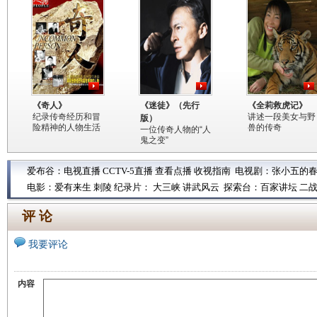
《奇人》
《迷徒》（先行
《全莉救虎记》
纪录传奇经历和冒
讲述一段美女与野
版）
险精神的人物生活
兽的传奇
一位传奇人物的“人
鬼之变”
爱布谷：
电视直播
CCTV-5直播
查看点播
收视指南
电视剧：
张小五的
电影：
爱有来生
刺陵
纪录片：
大三峡
讲武风云
探索台：
百家讲坛
二
评 论
我要评论
内容