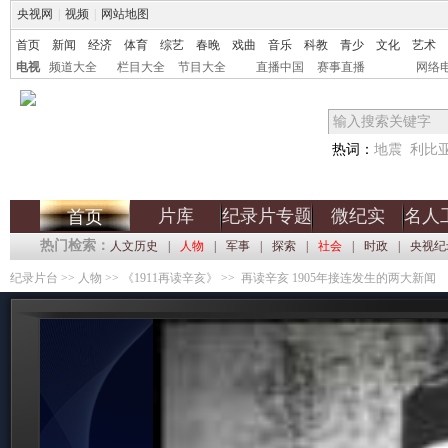
央视网
|
视频
|
网站地图
首页
新闻
经济
体育
综艺
春晚
戏曲
音乐
科教
青少
文化
艺术
电视
频道大全
栏目大全
节目大全
直播中国
赛事直播
网络
热词：
地震
利比
片库
纪录片专题
微纪实
名人
首页
热门检索：
人文历史
|
人物
|
军事
|
探索
|
社会
|
时政
|
央视纪
纪录片台
>>
人物
>>
《1911再读辛亥》
>> 再读辛亥 1905年接连发生的两大新闻