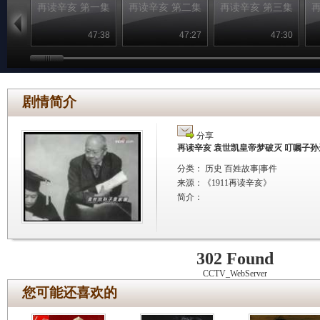
再读辛亥 第一集
再读辛亥 第二集
再读辛亥 第三集
47:38
47:27
47:30
剧情简介
分享
再读辛亥 袁世凯皇帝梦破灭 叮嘱子
分类： 历史 百姓故事|事件
来源：
《1911再读辛亥》
简介：
302 Found
CCTV_WebServer
您可能还喜欢的