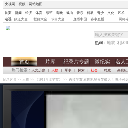
央视网
|
视频
|
网站地图
首页
新闻
经济
体育
综艺
春晚
戏曲
音乐
科教
青少
文化
艺术
电视
频道大全
栏目大全
节目大全
直播中国
赛事直播
网络
热词：
地震
利比
片库
纪录片专题
微纪实
名人
首页
热门检索：
人文历史
|
人物
|
军事
|
探索
|
社会
|
时政
|
央视纪
纪录片台
>>
人物
>>
《1911再读辛亥》
>> 再读辛亥 袁世凯皇帝梦破灭 叮嘱子孙