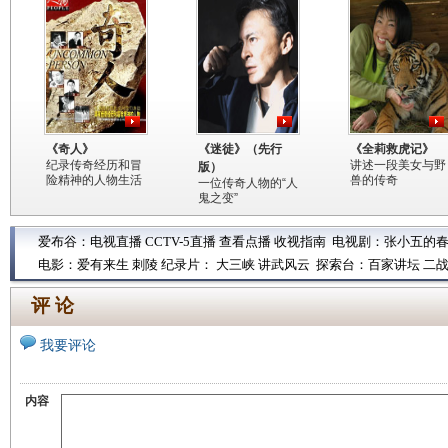
《奇人》
《迷徒》（先行
《全莉救虎记》
纪录传奇经历和冒
讲述一段美女与野
版）
险精神的人物生活
兽的传奇
一位传奇人物的“人
鬼之变”
爱布谷：
电视直播
CCTV-5直播
查看点播
收视指南
电视剧：
张小五的
电影：
爱有来生
刺陵
纪录片：
大三峡
讲武风云
探索台：
百家讲坛
二
评 论
我要评论
内容