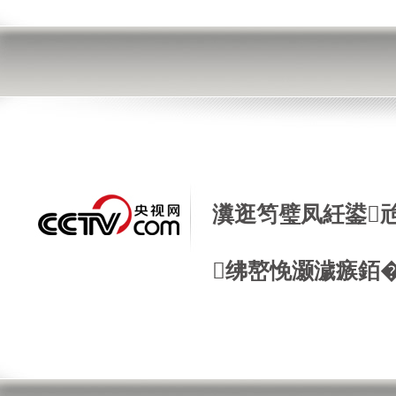
瀵逛笉璧凤紝鍙
绋嶅悗灏濊瘯銆