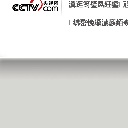
瀵逛笉璧凤紝鍙
绋嶅悗灏濊瘯銆