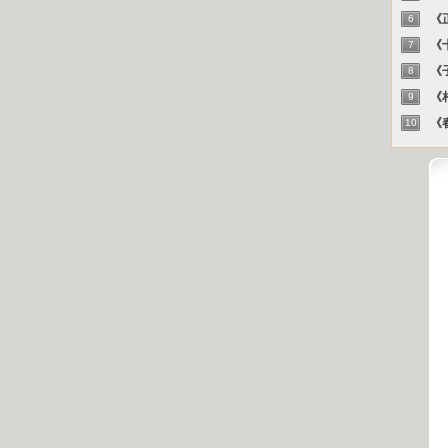
《正
6
《十
7
《子
8
《相
9
《春
10