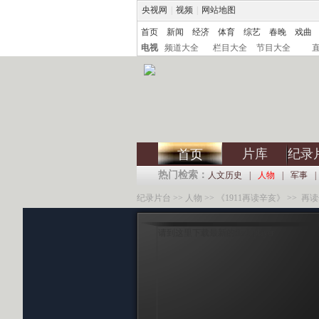
央视网
|
视频
|
网站地图
首页
新闻
经济
体育
综艺
春晚
戏曲
电视
频道大全
栏目大全
节目大全
片库
纪录
首页
热门检索：
人文历史
|
人物
|
军事
|
纪录片台
>>
人物
>>
《1911再读辛亥》
>> 再
请到这里下载最新的flash player