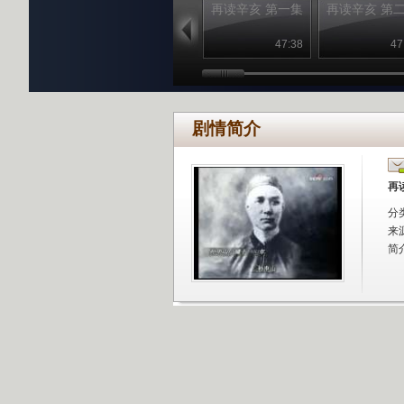
再读辛亥 第一集
再读辛亥 第
47:38
47
剧情简介
再
分
来
简