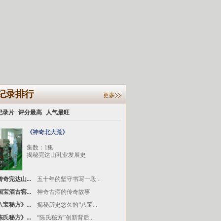
纪录排行
更多
纪录片
评分最高
人气最旺
《神奇北大荒》
集数：1集
揭秘完达山乳业发展史
奇完达山...
五十年的坚守书写一段...
宝酒古窖...
神奇古酒的传奇故事
宝秘方》...
揭秘历史悠久的“八宝...
氏秘方》...
“陈氏秘方”创新背后...