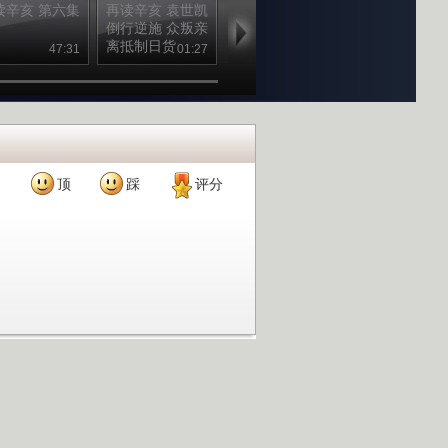
读辛亥 第六集
再读辛亥 袁世凯
再读辛亥 不准下
再读辛亥 袁
倒行逆施 众叛亲
跪磕头，只准握
皇帝梦破灭 
离抵制日货
手
子孙远离政治
47:31
01:27
00:38
01
顶
踩
评分