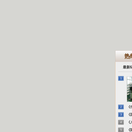
热
最新
1
《传
2
《国
3
《八
4
《陈
5