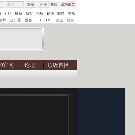
客服
设为首页
登录
注册
城
社区
微博
博客
论坛
访谈
邮箱
游戏
画片
公开课
播客
|
CCTV
频道
栏目
tv9官网
论坛
顶级首播