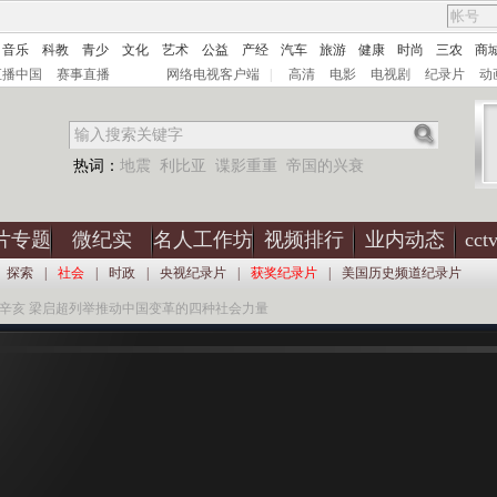
音乐
科教
青少
文化
艺术
公益
产经
汽车
旅游
健康
时尚
三农
商
直播中国
赛事直播
网络电视客户端
|
高清
电影
电视剧
纪录片
动
热词：
地震
利比亚
谍影重重
帝国的兴衰
片专题
微纪实
名人工作坊
视频排行
业内动态
cc
探索
|
社会
|
时政
|
央视纪录片
|
获奖纪录片
|
美国历史频道纪录片
读辛亥 梁启超列举推动中国变革的四种社会力量