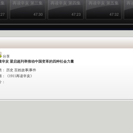
二集
再读辛亥 第三集
再读辛亥 第四集
再读辛亥 第五集
再
:27
47:30
47:23
47:32
分享
读辛亥 梁启超列举推动中国变革的四种社会力量
类： 历史 百姓故事|事件
源：
《1911再读辛亥》
介：