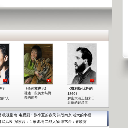
先行
《全莉救虎记》
《费利斯·比托的
讲述一段美女与野
1860》
兽的传奇
的“人
解密大清王朝末日
影像的记录者
播
收视指南
电视剧：
张小五的春天
决战南京
老大的幸福
讲武风云
探索台：
百家讲坛
二战人物
综艺台：
青歌赛