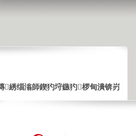
鏄綉缁滃師鍥犳垨鏃犳椤甸潰锛岃