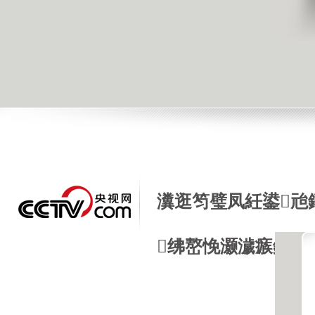
瀵逛笉璧凤紝鍙兘
绋嶅悗灏濊瘯銆�