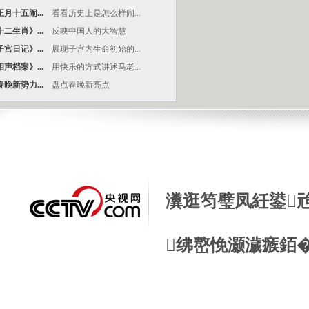
月十五闹...
看看历史上是怎么样闹...
二生肖》...
反映中国人的大智慧
宫日记》...
展现子宫内生命初始的...
声档案》...
用快乐的方式讲述马老...
晚新势力...
盘点春晚新亮点
瀵逛笉璧凤紝鍙
绋嶅悗灏濊瘯銆