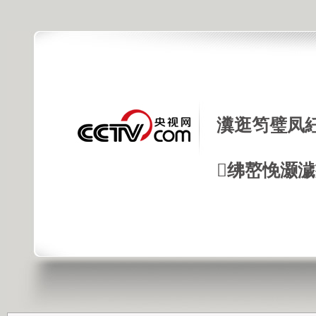
瀵逛笉璧凤
绋嶅悗灏