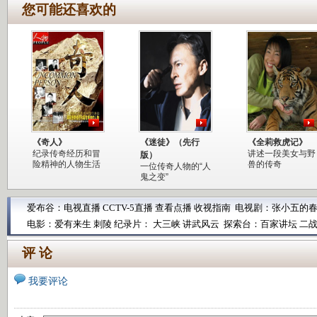
您可能还喜欢的
《奇人》
《迷徒》（先行
《全莉救虎记》
纪录传奇经历和冒
讲述一段美女与野
版）
险精神的人物生活
兽的传奇
一位传奇人物的“人
鬼之变”
爱布谷：
电视直播
CCTV-5直播
查看点播
收视指南
电视剧：
张小五的
电影：
爱有来生
刺陵
纪录片：
大三峡
讲武风云
探索台：
百家讲坛
二
评 论
我要评论