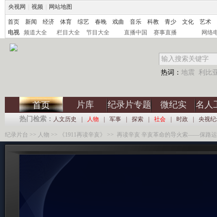
央视网
|
视频
|
网站地图
首页
新闻
经济
体育
综艺
春晚
戏曲
音乐
科教
青少
文化
艺术
电视
频道大全
栏目大全
节目大全
直播中国
赛事直播
网络
热词：
地震
利比
片库
纪录片专题
微纪实
名人
首页
热门检索：
人文历史
|
人物
|
军事
|
探索
|
社会
|
时政
|
央视纪
纪录片台
>>
人物
>>
《1911再读辛亥》
>> 再读辛亥 辛亥革命的导火索——保路