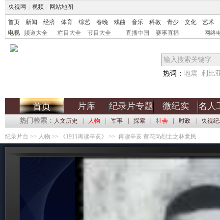
央视网
|
视频
|
网站地图
首页
新闻
经济
体育
综艺
春晚
戏曲
音乐
科教
青少
文化
艺术
电视
频道大全
栏目大全
节目大全
直播中国
赛事直播
网络
热词：
地震
利比
片库
纪录片专题
微纪实
名人
首页
热门检索：
人文历史
|
人物
|
军事
|
探索
|
社会
|
时政
|
央视纪
纪录片台
>>
人物
>>
《1911再读辛亥》
>> 再读辛亥 黄花岗烈士之林觉民