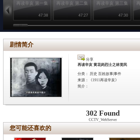
再读辛亥 第一集
再读辛亥 第二集
再读辛亥 第三集
47:38
47:27
47:30
剧情简介
分享
再读辛亥 黄花岗烈士之林觉民
分类： 历史 百姓故事|事件
来源：
《1911再读辛亥》
简介：
302 Found
CCTV_WebServer
您可能还喜欢的