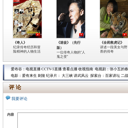
《奇人》
《迷徒》（先行
《全莉救虎记》
纪录传奇经历和冒
讲述一段美女与野
版）
险精神的人物生活
兽的传奇
一位传奇人物的“人
鬼之变”
爱布谷：
电视直播
CCTV-5直播
查看点播
收视指南
电视剧：
张小五的
电影：
爱有来生
刺陵
纪录片：
大三峡
讲武风云
探索台：
百家讲坛
二
评 论
我要评论
内容