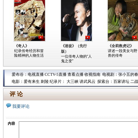
《奇人》
《迷徒》（先行
《全莉救虎记》
纪录传奇经历和冒
讲述一段美女与野
版）
险精神的人物生活
兽的传奇
一位传奇人物的“人
鬼之变”
爱布谷：
电视直播
CCTV-5直播
查看点播
收视指南
电视剧：
张小五的
电影：
爱有来生
刺陵
纪录片：
大三峡
讲武风云
探索台：
百家讲坛
二
评 论
我要评论
内容