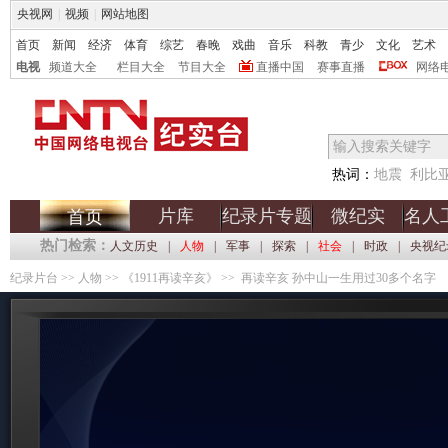
央视网
|
视频
|
网站地图
首页
新闻
经济
体育
综艺
春晚
戏曲
音乐
科教
青少
文化
艺术
电视
频道大全
栏目大全
节目大全
直播中国
赛事直播
网络
热词：
地震
利比
片库
纪录片专题
微纪实
名人
首页
热门检索：
人文历史
|
人物
|
军事
|
探索
|
社会
|
时政
|
央视纪
纪录片台
>>
人物
>>
《1911再读辛亥》
>> 再读辛亥 孙中山一生用过30多个名字