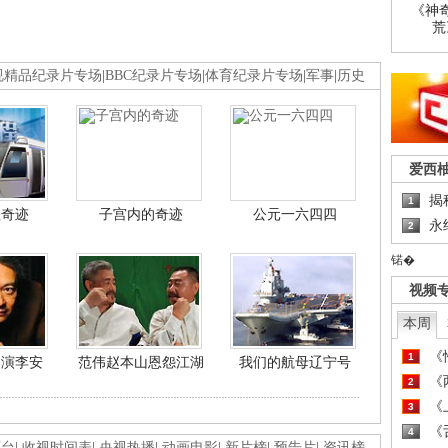
《神
荒
视精品纪录片专场
|
BBC纪录片专场
|
体育纪录片专场
|
军事
|
历史
爱西
揭
1
程奇迹
子宫内的奇迹
公元一六四四
永
2
锘�
视频
本周
《
1
导演李安
范伟赵本山恩怨江湖
我们的航母辽宁号
《
2
《
3
《
4
画台
|
收视时间表
|
央视热播
|
动画电影
|
新片榜
|
预告片
|
资讯榜