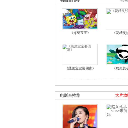
动画台推荐
《海绵宝宝》
《花精灵
《蔬菜宝宝要回家》
《功夫总
电影台推荐
大片放