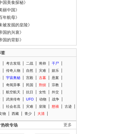
中国美食探秘》
美丽中国》
百年航母》
未被发掘的皇陵》
帝国的兴衰》
帝国的背影》
标签
闻
考古发现
二战
将帅
干尸
人
传奇人物
自然
灾难
娱乐
光
宇宙奥秘
宫殿
古墓
悬案
知
奇闻异事
民国
刑侦
宗教
程
航空航天
抗日
女性
外交
术
武侠传奇
UFO
动物
战争
星
社会名流
灾难
皇陵
慈禧
古迹
文物
西藏
青少
大清
片热映专场
更多