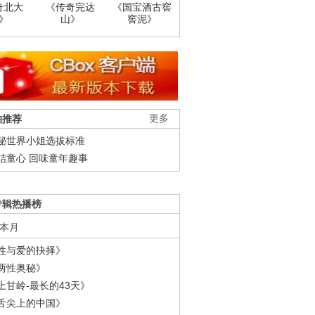
奇北大
《传奇完达
《国宝酒古窖
》
山》
窖泥》
柚推荐
更多
秘世界小姐选拔标准
结童心 回味童年趣事
专辑热播榜
本月
性与爱的抉择》
两性奥秘》
上甘岭-最长的43天》
舌尖上的中国》