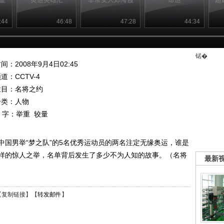
:44
46:48
47:28
44:34
锘�
间：2008年9月4日02:45
频道：
CCTV-4
栏目：
名将之约
分类：人物
 字：
举重
较量
中国男举“梦之队”的5名优秀运动员的两名注定无缘奥运，谁是
样的惊人之举，名单背后发生了多少不为人知的故事。（名将
最新
【
复制链接
】【
转发邮件
】