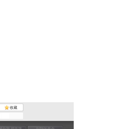
收藏
越自我 邓亚萍
刘翔的悬念
特殊的较量
中国力量