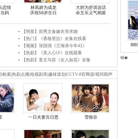
认恋情
林凤娇为成龙
大胆为舒淇说话
利当妈
庆祝58岁生日
余文乐义气相挺
【明星】郑秀文备嫁衣等求婚
【热门】《香格里拉》全集在线看
B
【视频】张国强《王海涛今年41》
【热剧】《美人心计》在线观看
锘�
【热剧】姜文马苏《女人如花》全集
剧检索
|
热剧点播
|
电视剧库
|
趣味策划
|
CCTV-8官网
|
影视同期声
星
一日夫妻百日恩
雪狼谷