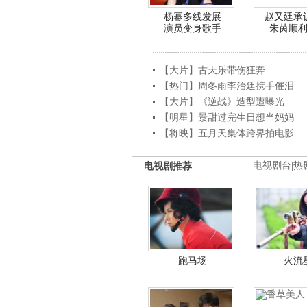
杨幂多线发展
赵又廷承
演员变身歌手
朱茵顺
【大片】古天乐带伤狂奔
【热门】周冬雨李治廷携手催泪
【大片】《逆战》造型遭曝光
【明星】景甜过完生日想当妈妈
【将映】五月天集体跨界拍电影
电视剧推荐
电视剧台
|
热
跑马场
火流