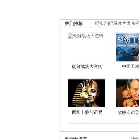
热门推荐
纪实台
|
纪录片片库
|
央
朝鲜战场大逆转
中国工
图坦卡蒙的诅咒
柴静专访
动