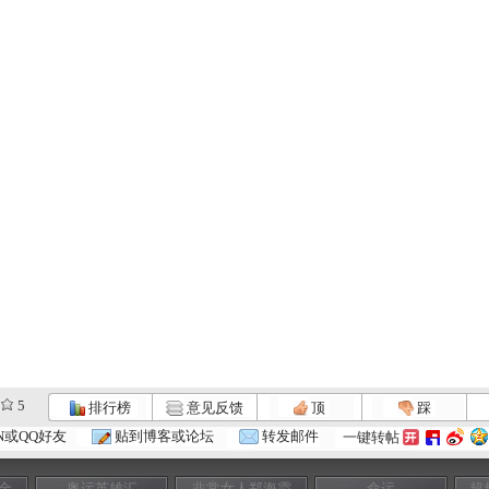
5
排行榜
意见反馈
顶
踩
N或QQ好友
贴到博客或论坛
转发邮件
一键转帖
金
奥运英雄汇
非常女人郑海霞
命运
超