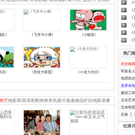
《
5
《
6
《
7
《
8
《
9
战队》
《飞哥与小佛》
《小破孩》
《
10
热门
历史秘
军政名
动员》
《竞技大联盟》
《小龙大功夫》
地理风
灵异未
建筑工
文化艺
映厅
|
电影库
|
高清美图
|
热辣资讯
|
新片速递
|
精品栏目
|
电影滚播
文体明
庆典
纪录