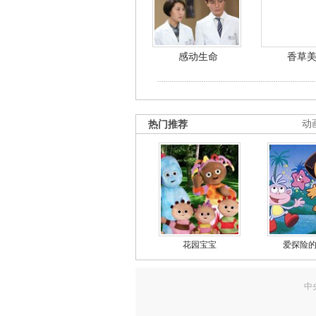
感动生命
香草
热门推荐
动
花园宝宝
爱探险
中