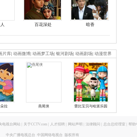
美人
百花深处
暗香
画片库
|
动画微博
|
动画梦工场
|
银河剧场
|
动画剧场
|
动漫世界
的朵拉
燕尾侠
蕾比宝贝与哈派乐园
央电视台网站
|
关于CCTV.com
|
人才招聘
|
网站声明
|
法律顾问
|
总台总经理室
|
帮助
中央广播电视总台 中国网络电视台 版权所有