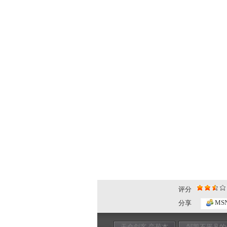
评分
MS
分享
天命剑客 栾菊杰
邹凯不平凡的