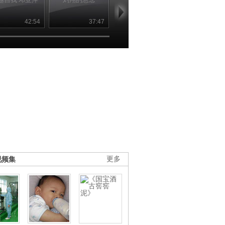
42:54
37:47
46:08
46
视频集
更多