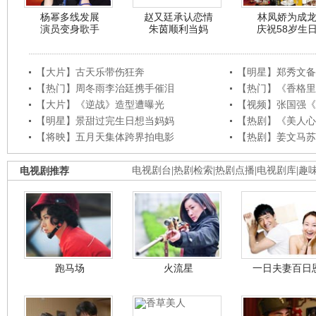
杨幂多线发展
赵又廷承认恋情
林凤娇为成
演员变身歌手
朱茵顺利当妈
庆祝58岁生
【大片】古天乐带伤狂奔
【明星】郑秀文备
【热门】周冬雨李治廷携手催泪
【热门】《香格里
【大片】《逆战》造型遭曝光
【视频】张国强《
【明星】景甜过完生日想当妈妈
【热剧】《美人心
【将映】五月天集体跨界拍电影
【热剧】姜文马苏
电视剧推荐
电视剧台
|
热剧检索
|
热剧点播
|
电视剧库
|
趣
跑马场
火流星
一日夫妻百日