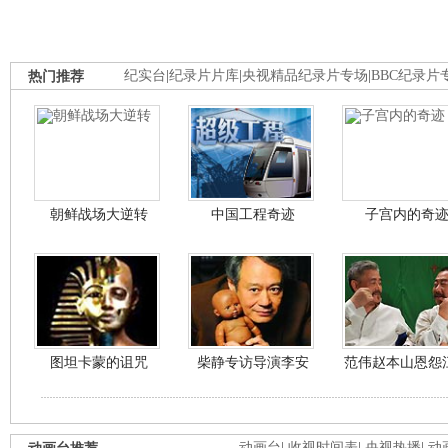
热门推荐
纪实台
|
纪录片片库
|
央视精品纪录片专场
|
BBC纪录片
朝鲜战场大逆转
中国工程奇迹
子宫内的奇
图坦卡蒙的诅咒
柴静专访导演李安
范伟赵本山恩怨
动画台
|
收视时间表
|
央视热播
|
动