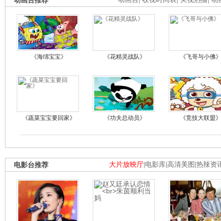
动画台推荐
《海绵宝宝》
《花精灵战队》
《飞哥与小佛
《蔬菜宝宝要回家》
《功夫总动员》
《竞技大联盟
电影台推荐
大片放映厅
|
电影库
|
高清美图
|
热辣资