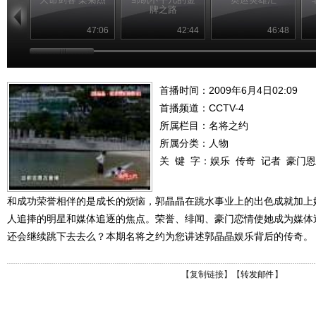
牌之路
47:06
42:44
46:48
首播时间：2009年6月4日02:09
首播频道：
CCTV-4
所属栏目：
名将之约
所属分类：人物
关 键 字：
娱乐
传奇
记者
豪门恩
和成功荣誉相伴的是成长的烦恼，郭晶晶在跳水事业上的出色成就加上
人追捧的明星和媒体追逐的焦点。荣誉、绯闻、豪门恋情使她成为媒体
还会继续跳下去去么？本期名将之约为您讲述郭晶晶娱乐背后的传奇。（名将
【
复制链接
】【
转发邮件
】