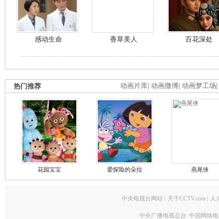
感动生命
香草美人
百花深处
热门推荐
动画片库
|
动画微博
|
动画梦工场
花园宝宝
爱探险的朵拉
燕尾侠
中央电视台网站
|
关于CCTV.com
|
人
中央广播电视总台 中国网络电