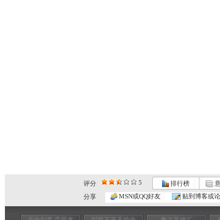
5
评分
排行榜
意
MSN或QQ好友
贴到博客或
分享
天命剑客 栾菊杰
邹凯不平凡的金
奥运英雄汇