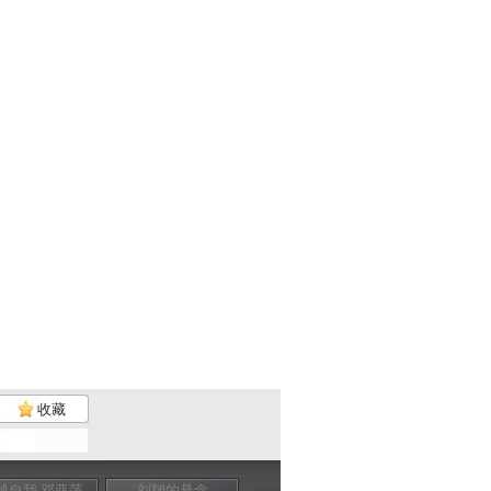
收藏
越自我 邓亚萍
刘翔的悬念
特殊的较量
中国力量