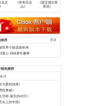
奇北大
《传奇完达
《国宝酒古窖
》
山》
窖泥》
柚推荐
更多
秘世界小姐选拔标准
结童心 回味童年趣事
专辑热播榜
本月
性与爱的抉择》
两性奥秘》
上甘岭-最长的43天》
舌尖上的中国》