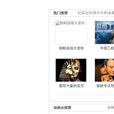
热门推荐
纪实台
|
纪录片片库
|
央
朝鲜战场大逆转
中国工
图坦卡蒙的诅咒
柴静专访
动画台推荐
动