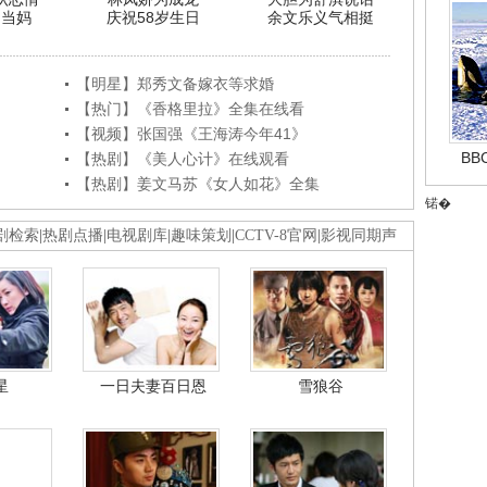
利当妈
庆祝58岁生日
余文乐义气相挺
【明星】郑秀文备嫁衣等求婚
【热门】《香格里拉》全集在线看
【视频】张国强《王海涛今年41》
B
【热剧】《美人心计》在线观看
【热剧】姜文马苏《女人如花》全集
锘�
剧检索
|
热剧点播
|
电视剧库
|
趣味策划
|
CCTV-8官网
|
影视同期声
星
一日夫妻百日恩
雪狼谷