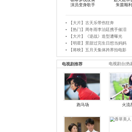
演员变身歌手
朱茵顺
【大片】古天乐带伤狂奔
【热门】周冬雨李治廷携手催泪
【大片】《逆战》造型遭曝光
【明星】景甜过完生日想当妈妈
【将映】五月天集体跨界拍电影
电视剧推荐
电视剧台
|
热
跑马场
火流