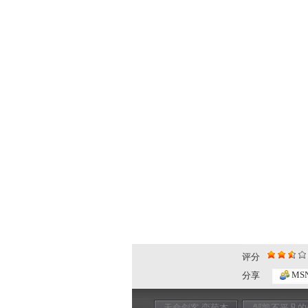
评分
MS
分享
天命剑客 栾菊杰
邹凯不平凡的