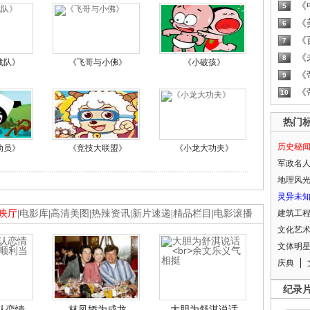
《
5
《
6
《
7
《
8
战队》
《飞哥与小佛》
《小破孩》
《
9
《
10
热门
历史秘
动员》
《竞技大联盟》
《小龙大功夫》
军政名
地理风
灵异未
映厅
|
电影库
|
高清美图
|
热辣资讯
|
新片速递
|
精品栏目
|
电影滚播
建筑工
文化艺
文体明
庆典
纪录
认恋情
林凤娇为成龙
大胆为舒淇说话