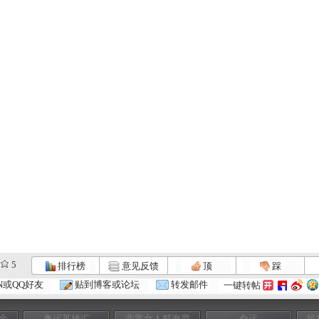
5
排行榜
意见反馈
顶
踩
N或QQ好友
贴到博客或论坛
转发邮件
一键转帖
金
奥运英雄汇
非常女人郑海霞
命运
超