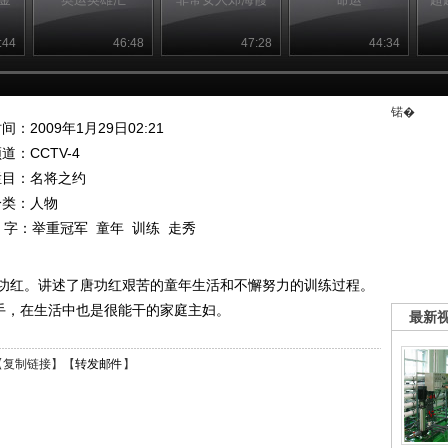
:44
46:48
47:28
44:34
锘�
间：2009年1月29日02:21
频道：
CCTV-4
栏目：
名将之约
分类：人物
 字：
举重冠军
童年
训练
走秀
功红。讲述了唐功红艰苦的童年生活和不懈努力的训练过程。
高手，在生活中也是很能干的家庭主妇。
最新
【
复制链接
】【
转发邮件
】