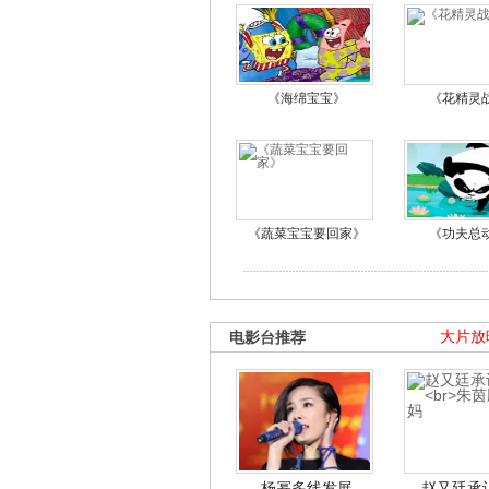
《海绵宝宝》
《花精灵
《蔬菜宝宝要回家》
《功夫总
电影台推荐
大片放
杨幂多线发展
赵又廷承