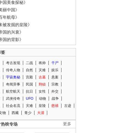
中国美食探秘》
美丽中国》
百年航母》
未被发掘的皇陵》
帝国的兴衰》
帝国的背影》
标签
闻
考古发现
二战
将帅
干尸
人
传奇人物
自然
灾难
娱乐
光
宇宙奥秘
宫殿
古墓
悬案
知
奇闻异事
民国
刑侦
宗教
程
航空航天
抗日
女性
外交
术
武侠传奇
UFO
动物
战争
星
社会名流
灾难
皇陵
慈禧
古迹
文物
西藏
青少
大清
片热映专场
更多