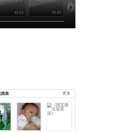
42:54
37:47
46:08
46
视频集
更多