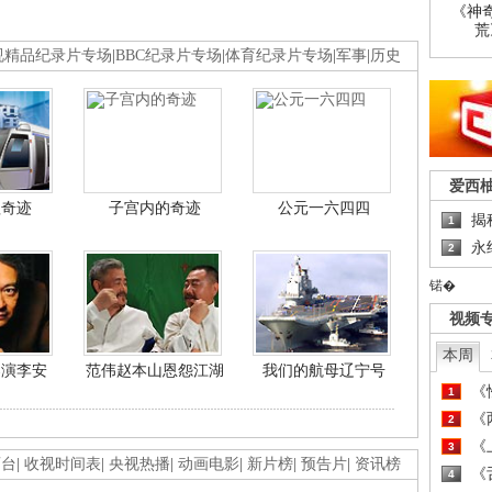
《神
荒
视精品纪录片专场
|
BBC纪录片专场
|
体育纪录片专场
|
军事
|
历史
爱西
程奇迹
子宫内的奇迹
公元一六四四
揭
1
永
2
锘�
视频
本周
导演李安
范伟赵本山恩怨江湖
我们的航母辽宁号
《
1
《
2
《
3
画台
|
收视时间表
|
央视热播
|
动画电影
|
新片榜
|
预告片
|
资讯榜
《
4