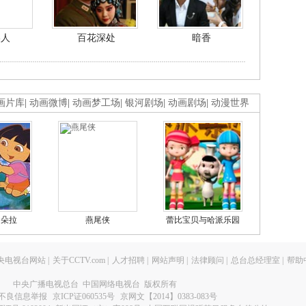
美人
百花深处
暗香
画片库
|
动画微博
|
动画梦工场
|
银河剧场
|
动画剧场
|
动漫世界
的朵拉
燕尾侠
蕾比宝贝与哈派乐园
央电视台网站
|
关于CCTV.com
|
人才招聘
|
网站声明
|
法律顾问
|
总台总经理室
|
帮助
中央广播电视总台 中国网络电视台 版权所有
不良信息举报
京ICP证060535号
京网文【2014】0383-083号