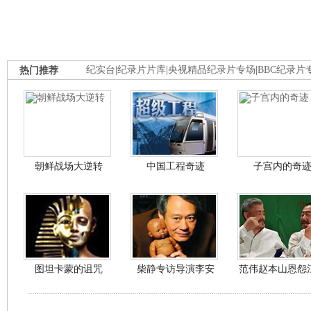
热门推荐
纪实台
|
纪录片片库
|
央视精品纪录片专场
|
BBC纪录片
朝鲜战场大逆转
中国工程奇迹
子宫内的奇
图坦卡蒙的诅咒
柴静专访导演李安
范伟赵本山恩怨