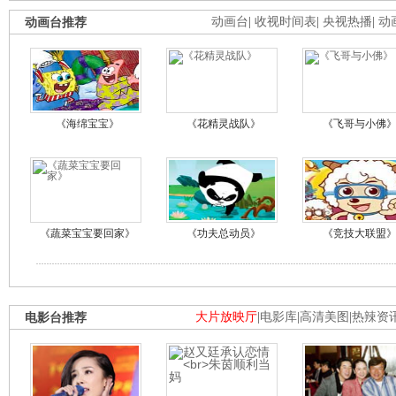
动画台推荐
动画台
|
收视时间表
|
央视热播
|
动
《海绵宝宝》
《花精灵战队》
《飞哥与小佛
《蔬菜宝宝要回家》
《功夫总动员》
《竞技大联盟
电影台推荐
大片放映厅
|
电影库
|
高清美图
|
热辣资