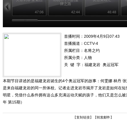
牌之路
47:06
42:44
46:48
首播时间：2009年4月9日07:43
首播频道：
CCTV-4
所属栏目：
名将之约
所属分类：人物
关 键 字：
福建龙岩
奥运冠军
本期节目讲述的是福建龙岩诞生的4个奥运冠军的故事：何雯娜 林丹 张
是来自福建龙岩的同一所体校。记者走进龙岩市揭开了龙岩是如何在短
明星，凭借什么条件拥有这么多充满运动天赋的孩子，他们又是怎么被发
年 第15期）
【
复制链接
】【
转发邮件
】