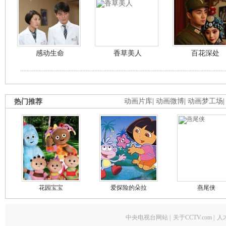
感动生命
香草美人
百花深处
热门推荐
动画片库
|
动画微博
|
动画梦工场
花园宝宝
爱探险的朵拉
燕尾侠
中央电视台网站
|
关于CCTV.com
|
人