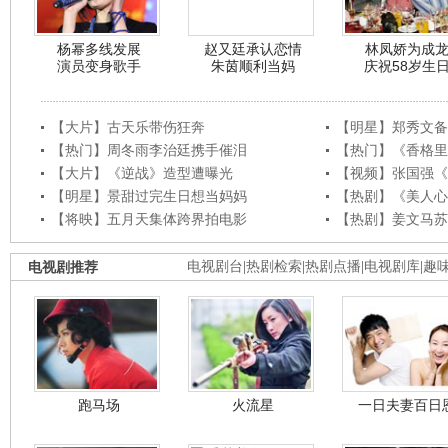
杨幂多线发展
赵又廷承认恋情
林凤娇为成
演员变身歌手
朱茵顺利当妈
庆祝58岁生
【大片】古天乐带伤狂奔
【明星】郑秀文备
【热门】周冬雨李治廷携手催泪
【热门】《香格里
【大片】《逆战》造型遭曝光
【视频】张国强《
【明星】景甜过完生日想当妈妈
【热剧】《美人心
【将映】五月天集体跨界拍电影
【热剧】姜文马苏
电视剧推荐
电视剧台
|
热剧检索
|
热剧点播
|
电视剧库
|
趣
跑马场
火流星
一日夫妻百日