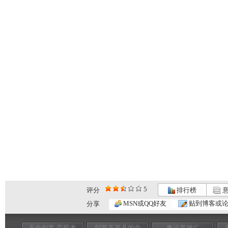
5
评分
排行榜
意
MSN或QQ好友
贴到博客或
分享
天命剑客 栾菊杰
邹凯不平凡的金
奥运英雄汇