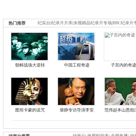
热门推荐
纪实台
|
纪录片片库
|
央视精品纪录片专场
|
BBC纪录片
朝鲜战场大逆转
中国工程奇迹
子宫内的奇
图坦卡蒙的诅咒
柴静专访导演李安
范伟赵本山恩怨
动画台
|
收视时间表
|
央视热播
|
动