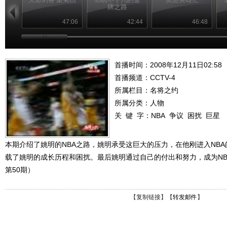
牌之路
47:06
42:44
46:48
首播时间：2008年12月11日02:58
首播频道：
CCTV-4
所属栏目：
名将之约
所属分类：人物
关 键 字：
NBA
争议
困扰
巨星
本期介绍了姚明的NBA之路，姚明承受这巨大的压力，在他刚进入NB
载了姚明的成长历程和困扰。最后姚明通过自己的付出和努力，成为NBA
第50期）
【
复制链接
】【
转发邮件
】