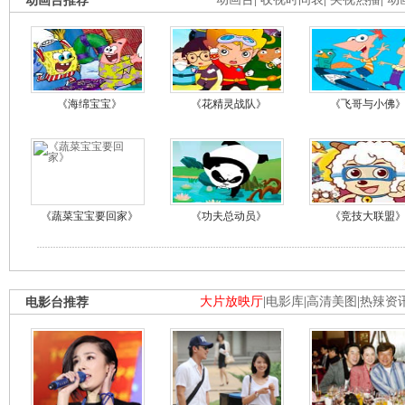
动画台推荐
《海绵宝宝》
《花精灵战队》
《飞哥与小佛
《蔬菜宝宝要回家》
《功夫总动员》
《竞技大联盟
电影台推荐
大片放映厅
|
电影库
|
高清美图
|
热辣资