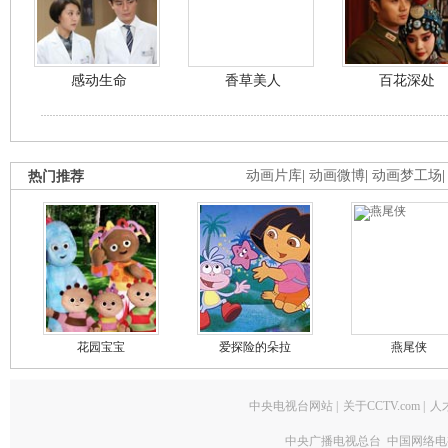
感动生命
香草美人
百花深处
热门推荐
动画片库
|
动画微博
|
动画梦工场
花园宝宝
爱探险的朵拉
燕尾侠
中央电视台网站
|
关于CCTV.com
|
人
中央广播电视总台 中国网络电