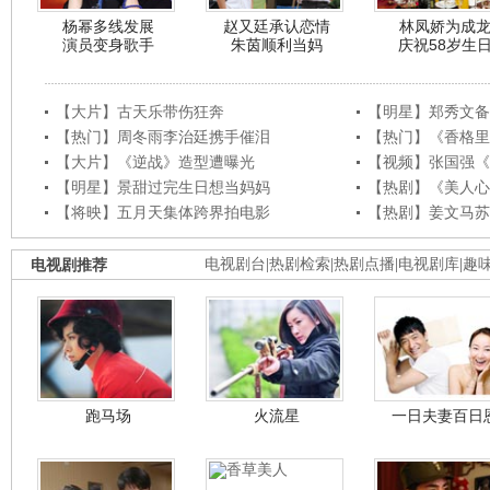
杨幂多线发展
赵又廷承认恋情
林凤娇为成
演员变身歌手
朱茵顺利当妈
庆祝58岁生
【大片】古天乐带伤狂奔
【明星】郑秀文备
【热门】周冬雨李治廷携手催泪
【热门】《香格里
【大片】《逆战》造型遭曝光
【视频】张国强《
【明星】景甜过完生日想当妈妈
【热剧】《美人心
【将映】五月天集体跨界拍电影
【热剧】姜文马苏
电视剧推荐
电视剧台
|
热剧检索
|
热剧点播
|
电视剧库
|
趣
跑马场
火流星
一日夫妻百日