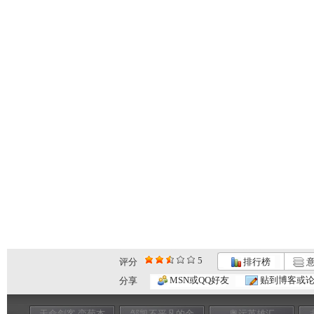
5
评分
排行榜
意
MSN或QQ好友
贴到博客或
分享
天命剑客 栾菊杰
邹凯不平凡的金
奥运英雄汇