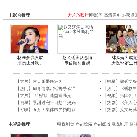
电影台推荐
大片放映厅
|
电影库
|
高清美图
|
热辣资
杨幂多线发展
赵又廷承认恋情
林凤娇为成
演员变身歌手
朱茵顺利当妈
庆祝58岁生
【大片】古天乐带伤狂奔
【明星】郑秀文备
【热门】周冬雨李治廷携手催泪
【热门】《香格里
【大片】《逆战》造型遭曝光
【视频】张国强《
【明星】景甜过完生日想当妈妈
【热剧】《美人心
【将映】五月天集体跨界拍电影
【热剧】姜文马苏
电视剧推荐
电视剧台
|
热剧检索
|
热剧点播
|
电视剧库
|
趣