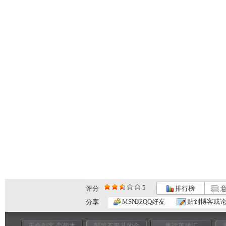
5
评分
排行榜
意
MSN或QQ好友
贴到博客或
分享
天命剑客 栾菊杰
邹凯不平凡的金
奥运英雄汇