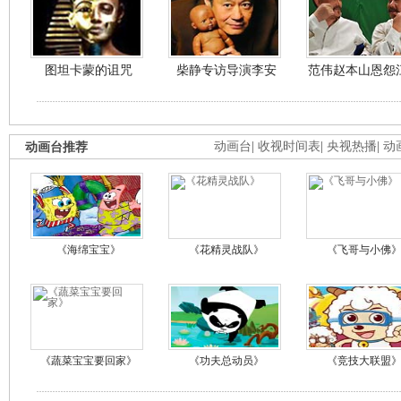
图坦卡蒙的诅咒
柴静专访导演李安
范伟赵本山恩怨
动画台推荐
动画台
|
收视时间表
|
央视热播
|
动
《海绵宝宝》
《花精灵战队》
《飞哥与小佛
《蔬菜宝宝要回家》
《功夫总动员》
《竞技大联盟