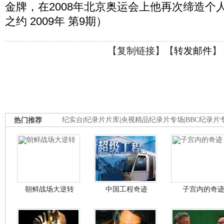
金牌，在2008年北京奥运会上他再次缔造个
之约 2009年 第9期）
【
复制链接
】【
转发邮件
】
热门推荐
纪实台
|
纪录片片库
|
央视精品纪录片专场
|
BBC纪录片
朝鲜战场大逆转
中国工程奇迹
子宫内的奇